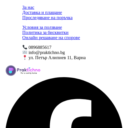
За нас
Доставка и плащане
Проследяване на поръчка
Условия за ползване
Политика за бисквитки
Онлайн решаване на спорове
0896885617
info@praktichno.bg
ул. Петър Алипиев 11, Варна