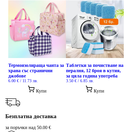
22.00 €
15.90 €
/
/
43.03 лв..
31.10 лв..
Термоизолираща чанта за
Таблетки за почистване на
храна със странични
пералня, 12 броя в кутия,
джобове
за цяла година употреба
6.00
€
/ 11.73 лв.
3.50
€
/ 6.85 лв.
This
Купи
Купи
product
has
multiple
variants.
The
Безплатна доставка
options
may
за поръчки над 50.00 €
be