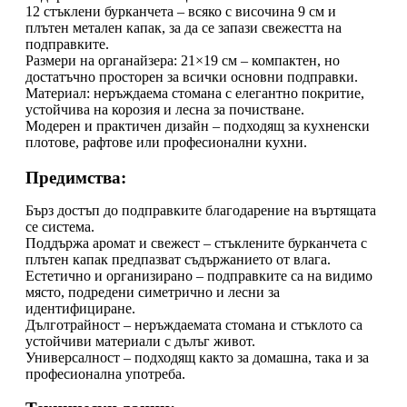
12 стъклени бурканчета – всяко с височина 9 см и
плътен метален капак, за да се запази свежестта на
подправките.
Размери на органайзера: 21×19 см – компактен, но
достатъчно просторен за всички основни подправки.
Материал: неръждаема стомана с елегантно покритие,
устойчива на корозия и лесна за почистване.
Модерен и практичен дизайн – подходящ за кухненски
плотове, рафтове или професионални кухни.
Предимства:
Бърз достъп до подправките благодарение на въртящата
се система.
Поддържа аромат и свежест – стъклените бурканчета с
плътен капак предпазват съдържанието от влага.
Естетично и организирано – подправките са на видимо
място, подредени симетрично и лесни за
идентифициране.
Дълготрайност – неръждаемата стомана и стъклото са
устойчиви материали с дълъг живот.
Универсалност – подходящ както за домашна, така и за
професионална употреба.