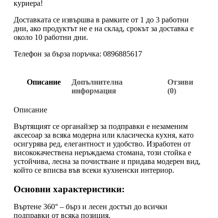
куриера!
Доставката се извършва в рамките от 1 до 3 работни
дни, ако продуктът не е на склад, срокът за доставка е
около 10 работни дни.
Телефон за бърза поръчка: 0896885617
Описание
Допълнителна
Отзиви
информация
(0)
Описание
Въртящият се органайзер за подправки е незаменим
аксесоар за всяка модерна или класическа кухня, като
осигурява ред, елегантност и удобство. Изработен от
висококачествена неръждаема стомана, този стойка е
устойчива, лесна за почистване и придава модерен вид,
който се вписва във всеки кухненски интериор.
Основни характеристики:
Въртене 360° – бърз и лесен достъп до всички
подправки от всяка позиция.