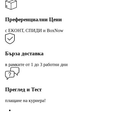
chosen
on
the
product
Преференциални Цени
page
с ЕКОНТ, СПИДИ и BoxNow
Бърза доставка
в рамките от 1 до 3 работни дни
Преглед и Тест
плащане на куриера!