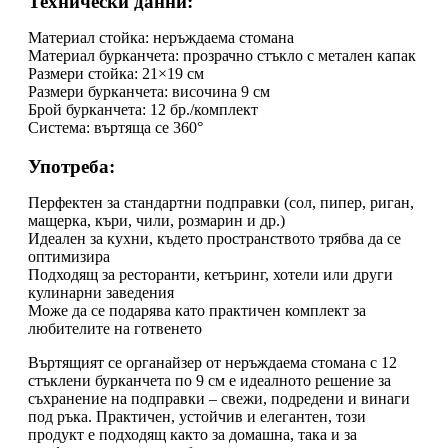
Технически данни:
Материал стойка: неръждаема стомана
Материал бурканчета: прозрачно стъкло с метален капак
Размери стойка: 21×19 см
Размери бурканчета: височина 9 см
Брой бурканчета: 12 бр./комплект
Система: въртяща се 360°
Употреба:
Перфектен за стандартни подправки (сол, пипер, риган,
мащерка, къри, чили, розмарин и др.)
Идеален за кухни, където пространството трябва да се
оптимизира
Подходящ за ресторанти, кетъринг, хотели или други
кулинарни заведения
Може да се подарява като практичен комплект за
любителите на готвенето
Въртящият се органайзер от неръждаема стомана с 12
стъклени бурканчета по 9 см е идеалното решение за
съхранение на подправки – свежи, подредени и винаги
под ръка. Практичен, устойчив и елегантен, този
продукт е подходящ както за домашна, така и за