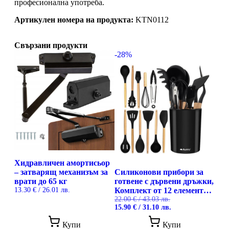
професионална употреба.
Артикулен номера на продукта:
KTN0112
Свързани продукти
-28%
Хидравличен амортисьор
– затварящ механизъм за
Силиконови прибори за
врати до 65 кг
готвене с дървени дръжки,
13.30
€
/ 26.01 лв.
Комплект от 12 елемента
Ruhhy
22.00
€
/ 43.03 лв.
Original
Текущата
15.90
€
/ 31.10 лв.
price
цена
was:
е:
Купи
Купи