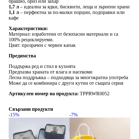
брашно, ориз или захар
1,7 л
– идеална за ядки, бисквити, леща и зърнени храни
1,1 л
– перфектна за по-малки порции, подправки или
кафе
Характеристики:
Материал: изработени от безопасни материали и са
100% рециклируеми.
Цвят: прозрачен с червен капак
Предимства
Поддържа ред и стил в кухнята
Предпазва храната от влага и насекоми
Лесна поддръжка – подходяща за многократна употреба
Може да се комбинира с други кутии от същата серия
Артикулен номер на продукта:
TPPRWR0052
Свързани продукти
-15%
-7%