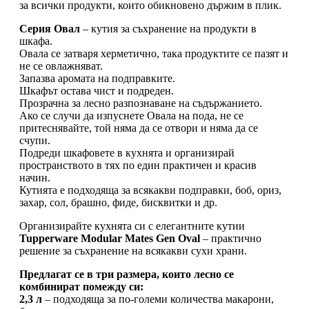
за всички продукти, които обикновено държим в плик.
Серия Овал
– кутия за съхранение на продукти в
шкафа.
Овала се затваря херметично, така продуктите се пазят и
не се овлажняват.
Запазва аромата на подправките.
Шкафът остава чист и подреден.
Прозрачна за лесно разпознаване на съдържанието.
Ако се случи да изпуснете Овала на пода, не се
притеснявайте, той няма да се отвори и няма да се
счупи.
Подреди шкафовете в кухнята и организирай
пространството в тях по един практичен и красив
начин.
Кутията е подходяща за всякакви подправки, боб, ориз,
захар, сол, брашно, фиде, бисквитки и др.
Организирайте кухнята си с елегантните кутии
Tupperware Modular Mates Gen Oval
– практично
решение за съхранение на всякакви сухи храни.
Предлагат се в три размера, които лесно се
комбинират помежду си:
2,3 л
– подходяща за по-големи количества макарони,