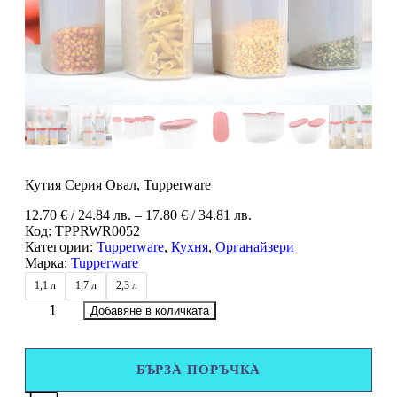
Кутия Серия Овал, Tupperware
Price
12.70
€
/ 24.84 лв.
–
17.80
€
/ 34.81 лв.
range:
Код:
TPPRWR0052
12.70 €
Категории:
Tupperware
,
Кухня
,
Органайзери
/
Марка:
Tupperware
24.84 лв.
1,1 л
1,7 л
2,3 л
through
количество
17.80 €
Добавяне в количката
за
/
Кутия
34.81 лв.
Серия
БЪРЗА ПОРЪЧКА
Овал,
Tupperware