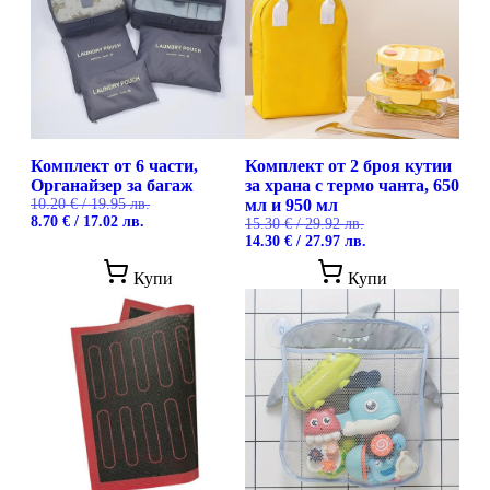
Комплект от 6 части,
Комплект от 2 броя кутии
Органайзер за багаж
за храна с термо чанта, 650
10.20
€
/ 19.95 лв.
мл и 950 мл
Original
Текущата
8.70
€
/ 17.02 лв.
15.30
€
/ 29.92 лв.
price
цена
Original
Текущата
14.30
€
/ 27.97 лв.
was:
е:
price
цена
This
10.20 €
8.70 €
was:
е:
Купи
Купи
product
/
/
15.30 €
14.30 €
has
19.95 лв..
17.02 лв..
/
/
multiple
29.92 лв..
27.97 лв..
variants.
The
options
may
be
chosen
on
the