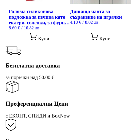
product
page
Голяма силиконова
Дишаща чанта за
подложка за печива като
съхранение на играчки
еклери, соленки, за фурна,
4.10
€
/ 8.02 лв.
Ruhhy
8.60
€
/ 16.82 лв.
Купи
Купи
Безплатна доставка
за поръчки над 50.00 €
Преференциални Цени
с ЕКОНТ, СПИДИ и BoxNow