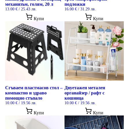
механизъм, голям, 20 л
подложки
13.00
€
/ 25.43 лв.
16.00
€
/ 31.29 лв.
Купи
Купи
Сгъваем пластмасов стол –
Двуетажен метален
компактно и здраво
органайзер / рафт с
помощно стъпало
кошница
10.00
€
/ 19.56 лв.
10.00
€
/ 19.56 лв.
Купи
Купи