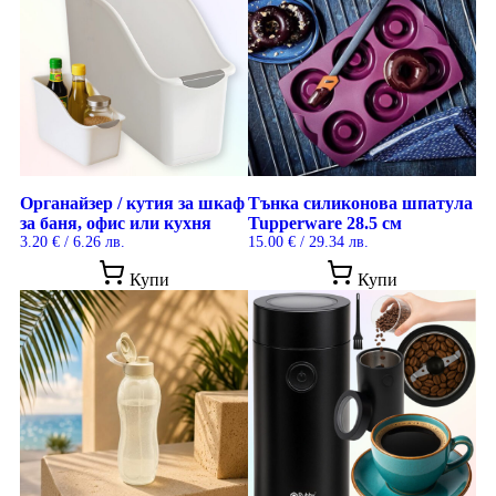
Органайзер / кутия за шкаф
Тънка силиконова шпатула
за баня, офис или кухня
Tupperware 28.5 см
3.20
€
/ 6.26 лв.
15.00
€
/ 29.34 лв.
Купи
Купи