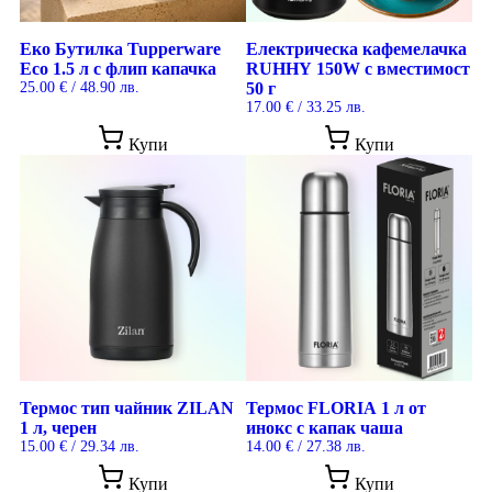
Еко Бутилка Tupperware
Електрическа кафемелачка
Eco 1.5 л с флип капачка
RUHHY 150W с вместимост
25.00
€
/ 48.90 лв.
50 г
17.00
€
/ 33.25 лв.
Купи
Купи
Термос тип чайник ZILAN
Термос FLORIA 1 л от
1 л, черен
инокс с капак чаша
15.00
€
/ 29.34 лв.
14.00
€
/ 27.38 лв.
Купи
Купи