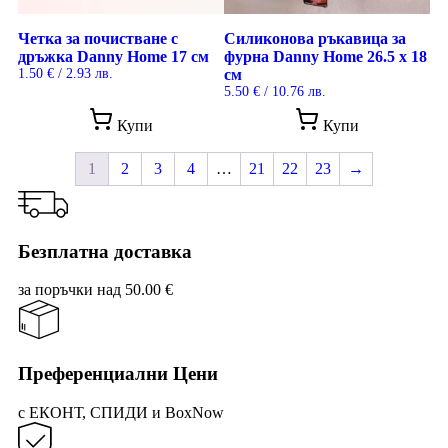
Четка за почистване с
Силиконова ръкавица за
дръжка Danny Home 17 см
фурна Danny Home 26.5 х 18
1.50
€
/ 2.93 лв.
см
5.50
€
/ 10.76 лв.
Купи
Купи
1
2
3
4
…
21
22
23
→
Безплатна доставка
за поръчки над 50.00 €
Преференциални Цени
с ЕКОНТ, СПИДИ и BoxNow