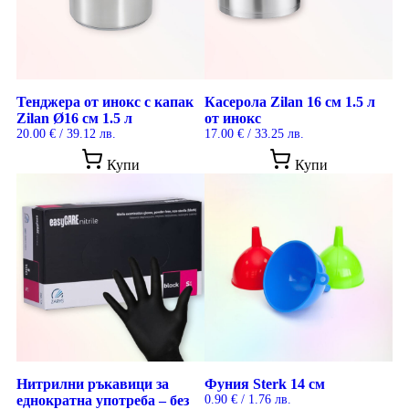
Тенджера от инокс с капак
Касерола Zilan 16 см 1.5 л
Zilan Ø16 см 1.5 л
от инокс
20.00
€
/ 39.12 лв.
17.00
€
/ 33.25 лв.
Купи
Купи
Нитрилни ръкавици за
Фуния Sterk 14 см
еднократна употреба – без
0.90
€
/ 1.76 лв.