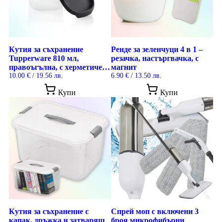
Кутия за съхранение
Ренде за зеленчуци 4 в 1 –
Tupperware 810 мл,
резачка, настъргвачка, с
правоъгълна, с херметичен
магнит
One Touch® капак
10.00
€
/ 19.56 лв.
6.90
€
/ 13.50 лв.
Купи
Купи
Кутия за съхранение с
Спрей моп с включени 3
капак, дръжка и затварящ
броя микрофибърни