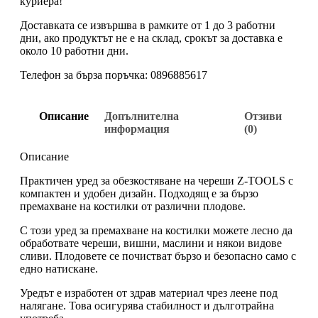
куриера!
Доставката се извършва в рамките от 1 до 3 работни
дни, ако продуктът не е на склад, срокът за доставка е
около 10 работни дни.
Телефон за бърза поръчка: 0896885617
Описание
Допълнителна
Отзиви
информация
(0)
Описание
Практичен уред за обезкостяване на череши Z-TOOLS с
компактен и удобен дизайн. Подходящ е за бързо
премахване на костилки от различни плодове.
С този уред за премахване на костилки можете лесно да
обработвате череши, вишни, маслини и някои видове
сливи. Плодовете се почистват бързо и безопасно само с
едно натискане.
Уредът е изработен от здрав материал чрез леене под
налягане. Това осигурява стабилност и дълготрайна