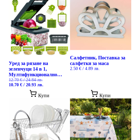
Салфетник, Поставка за
Уред за рязане на
салфетки за маса
зеленчуци 14 в 1,
2.50
€
/ 4.89 лв.
Мултифункционално
кухненско ренде с
12.70
€
/ 24.84 лв.
Original
Текущата
10.70
€
/ 20.93 лв.
приставки и контейнер
price
цена
was:
е:
Купи
Купи
12.70 €
10.70 €
/
/
24.84 лв..
20.93 лв..