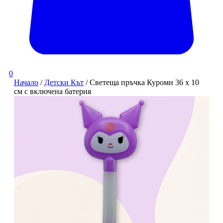
0
Начало
/
Детски Кът
/ Светеща пръчка Куроми 36 х 10
см с включена батерия