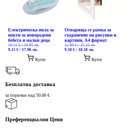
Електрическа пила за
Отваряща се рамка за
нокти за новородени
съхранение на рисунки и
бебета и малки деца
картини, А4 формат
10.15
€
/ 19.85 лв.
12.90
€
/ 25.23 лв.
Original
Текущата
Original
Текущата
9.15
€
/ 17.90 лв.
9.50
€
/ 18.58 лв.
price
цена
price
цена
was:
е:
was:
е:
Купи
Купи
10.15 €
9.15 €
12.90 €
9.50 €
/
/
/
/
19.85 лв..
17.90 лв..
25.23 лв..
18.58 лв..
Безплатна доставка
за поръчки над 50.00 €
Преференциални Цени