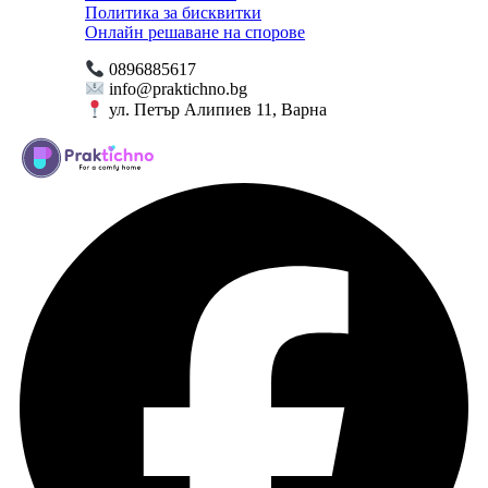
Политика за бисквитки
Онлайн решаване на спорове
0896885617
info@praktichno.bg
ул. Петър Алипиев 11, Варна