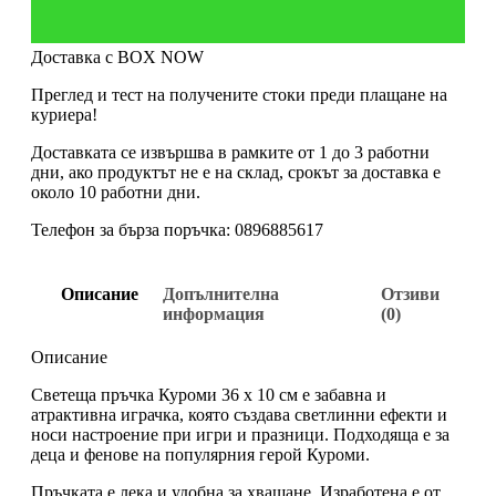
Доставка с BOX NOW
Преглед и тест на получените стоки преди плащане на
куриера!
Доставката се извършва в рамките от 1 до 3 работни
дни, ако продуктът не е на склад, срокът за доставка е
около 10 работни дни.
Телефон за бърза поръчка: 0896885617
Описание
Допълнителна
Отзиви
информация
(0)
Описание
Светеща пръчка Куроми 36 х 10 см е забавна и
атрактивна играчка, която създава светлинни ефекти и
носи настроение при игри и празници. Подходяща е за
деца и фенове на популярния герой Куроми.
Пръчката е лека и удобна за хващане. Изработена е от