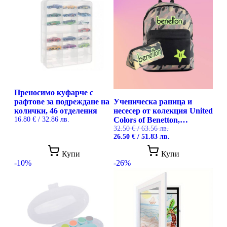
Преносимо куфарче с
рафтове за подреждане на
Ученическа раница и
колички, 46 отделения
несесер от колекция United
16.80
€
/ 32.86 лв.
Colors of Benetton,
Camouflage
32.50
€
/ 63.56 лв.
Original
Текущата
26.50
€
/ 51.83 лв.
price
цена
was:
е:
Купи
Купи
32.50 €
26.50 €
-10%
-26%
/
/
63.56 лв..
51.83 лв..