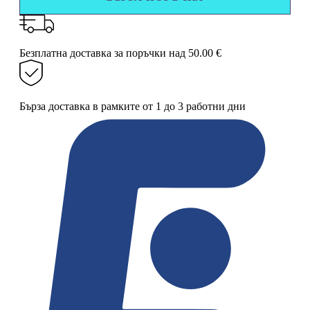
36
х
10
см
Безплатна доставка за поръчки над 50.00 €
с
включена
батерия
Бърза доставка в рамките от 1 до 3 работни дни