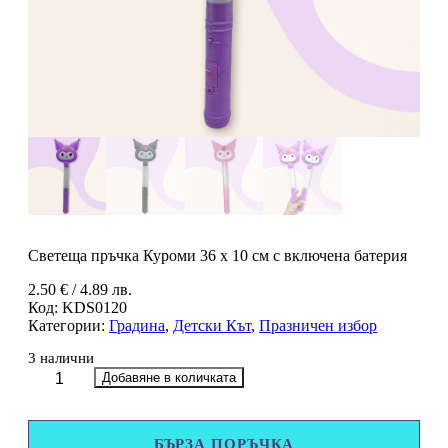
Светеща пръчка Куроми 36 х 10 см с включена батерия
2.50
€
/ 4.89 лв.
Код:
KDS0120
Категории:
Градина
,
Детски Кът
,
Празничен избор
3 налични
количество
Добавяне в количката
за
Светеща
пръчка
БЪРЗА ПОРЪЧКА
Куроми