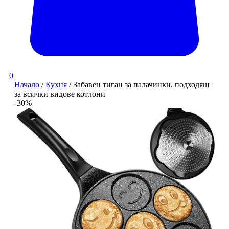
0
Начало
/
Кухня
/ Забавен тиган за палачинки, подходящ
за всички видове котлони
-30%