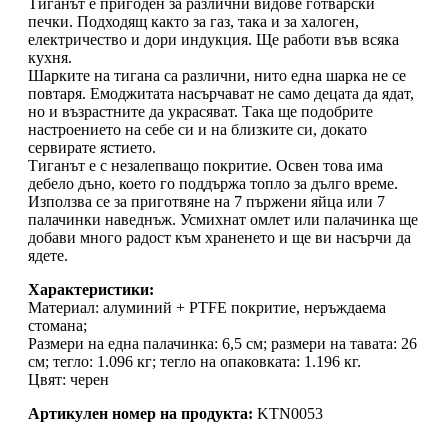
Тиганът е пригоден за различни видове готварски
печки. Подходящ както за газ, така и за халоген,
електричество и дори индукция. Ще работи във всяка
кухня.
Шарките на тигана са различни, нито една шарка не се
повтаря. Емоджитата насърчават не само децата да ядат,
но и възрастните да украсяват. Така ще подобрите
настроението на себе си и на близките си, докато
сервирате ястието.
Тиганът е с незалепващо покритие. Освен това има
дебело дъно, което го поддържа топло за дълго време.
Използва се за приготвяне на 7 пържени яйца или 7
палачинки наведнъж. Усмихнат омлет или палачинка ще
добави много радост към храненето и ще ви насърчи да
ядете.
Характеристики:
Материал: алуминий + PTFE покритие, неръждаема
стомана;
Размери на една палачинка: 6,5 см; размери на тавата: 26
см; тегло: 1.096 кг; тегло на опаковката: 1.196 кг.
Цвят: черен
Артикулен номер на продукта:
KTN0053