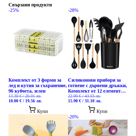
Свързани продукти
-25%
-28%
Комплект от 3 форми за
Силиконови прибори за
лед и кутия за съхранение,
готвене с дървени дръжки,
96 кубчета, зелен
Комплект от 12 елемента
13.30
€
/ 26.01 лв.
Ruhhy
22.00
€
/ 43.03 лв.
Original
Текущата
Original
Текущата
10.00
€
/ 19.56 лв.
15.90
€
/ 31.10 лв.
price
цена
price
цена
was:
е:
was:
е:
Купи
Купи
13.30 €
10.00 €
22.00 €
15.90 €
-20%
/
/
/
/
26.01 лв..
19.56 лв..
43.03 лв..
31.10 лв..