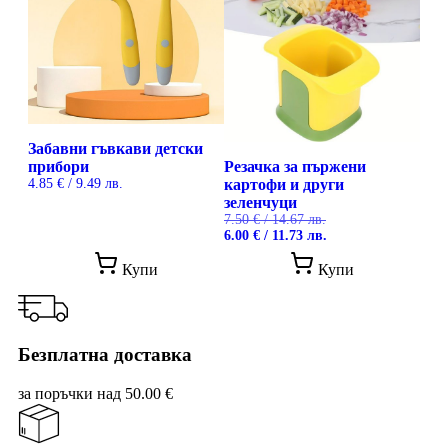
Забавни гъвкави детски
прибори
Резачка за пържени
4.85
€
/ 9.49 лв.
картофи и други
зеленчуци
7.50
€
/ 14.67 лв.
Original
Текущата
6.00
€
/ 11.73 лв.
price
цена
This
was:
е:
Купи
Купи
product
7.50 €
6.00 €
has
/
/
multiple
14.67 лв..
11.73 лв..
variants.
The
Безплатна доставка
options
may
за поръчки над 50.00 €
be
chosen
on