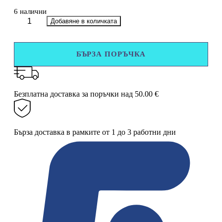
6 налични
количество
Добавяне в количката
за
Забавен
тиган
БЪРЗА ПОРЪЧКА
за
палачинки,
подходящ
за
всички
Безплатна доставка за поръчки над 50.00 €
видове
котлони
Бърза доставка в рамките от 1 до 3 работни дни