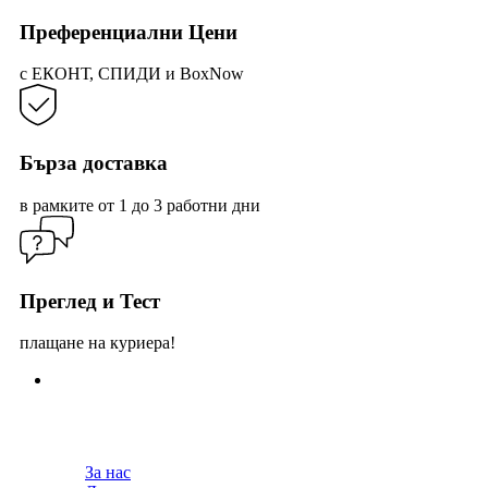
the
product
Преференциални Цени
page
с ЕКОНТ, СПИДИ и BoxNow
Бърза доставка
в рамките от 1 до 3 работни дни
Преглед и Тест
плащане на куриера!
За нас