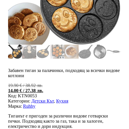
Забавен тиган за палачинки, подходящ за всички видове
котлони
Original
19.90
€
/ 38.92 лв.
price
Тек
14.00
€
/ 27.38 лв.
was:
цен
Код:
KTN0053
19.90 €
е:
Категории:
Детски Кът
,
Кухня
/
14.0
Марка:
Ruhhy
38.92 лв..
/
Тиганът е пригоден за различни видове готварски
27.3
печки. Подходящ както за газ, така и за халоген,
електричество и дори индукция.