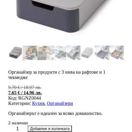
Органайзер за продукти с 3 нива на рафтове и 1
чекмедже
Original
9.70
€
/ 18.97 лв.
price
Тек
7.65
€
/ 14.96 лв.
was:
цен
Код:
RGNZ0044
9.70 €
е:
Категории:
Кухня
,
Органайзери
/
7.65
Органайзерът е идеален за всяко домакинство.
18.97 лв..
/
14.9
2 налични
количество
Добавяне в количката