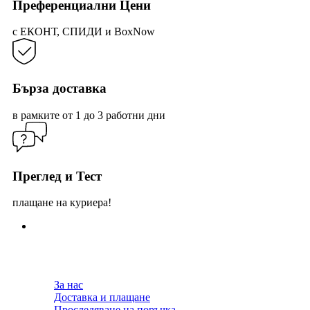
prod
Преференциални Цени
pag
с ЕКОНТ, СПИДИ и BoxNow
Бърза доставка
в рамките от 1 до 3 работни дни
Преглед и Тест
плащане на куриера!
За нас
Доставка и плащане
Проследяване на поръчка