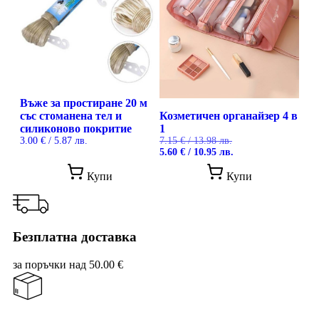
options
opti
may
may
be
be
chosen
cho
on
on
the
the
product
prod
page
pag
Въже за простиране 20 м
със стоманена тел и
Козметичен органайзер 4 в
силиконово покритие
1
3.00
€
/ 5.87 лв.
7.15
€
/ 13.98 лв.
Original
Текущата
5.60
€
/ 10.95 лв.
price
цена
This
was:
е:
Купи
Купи
prod
7.15 €
5.60 €
has
/
/
mult
13.98 лв..
10.95 лв..
vari
The
Безплатна доставка
opti
may
за поръчки над 50.00 €
be
cho
on
the