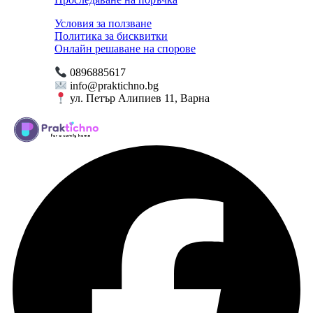
Условия за ползване
Политика за бисквитки
Онлайн решаване на спорове
0896885617
info@praktichno.bg
ул. Петър Алипиев 11, Варна