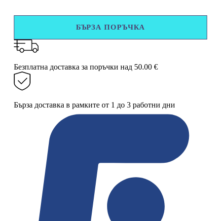
за
Органайзер
за
БЪРЗА ПОРЪЧКА
продукти
с
3
нива
на
Безплатна доставка за поръчки над 50.00 €
рафтове
и
1
чекмедже
Бърза доставка в рамките от 1 до 3 работни дни