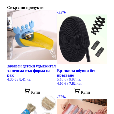
Свързани продукти
-22%
Забавен детски удължител
за чешма във форма на
Връзки за обувки без
рак
връзване
4.30
€
/ 8.41 лв.
5.10
€
/ 9.97 лв.
Original
Текущата
4.00
€
/ 7.82 лв.
price
цена
This
This
was:
е:
Купи
Купи
product
prod
5.10 €
4.00 €
-22%
has
has
/
/
multiple
mult
9.97 лв..
7.82 лв..
variants.
vari
The
The