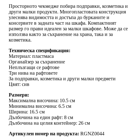
Просторното чекмедже побира подправки, козметика и
други малки продукти. Многопластовата конструкция
улеснява видимостта и достъпа до бурканите и
консервите в задната част на шкафа. Компактният
размер го прави идеален за малки шкафове. Може да се
използва както за съхранение на храна, така и за
козметика.
Техническа спецификация:
Материал: пластмаса
Органайзер за съхранение
Неплъзгащи се рафтове
Три нива на рафтовете
За подправки, козметика и други малки предмети
Цвят: сив
Размери:
Максимална височина: 10.5 см
Минимална височина: 6.5 см
Ширина: 16.5 см
Дълбочина на един рафт: 8 см
Дълбочина на целия контейнер: 26 см
Артикулен номер на продукта:
RGNZ0044