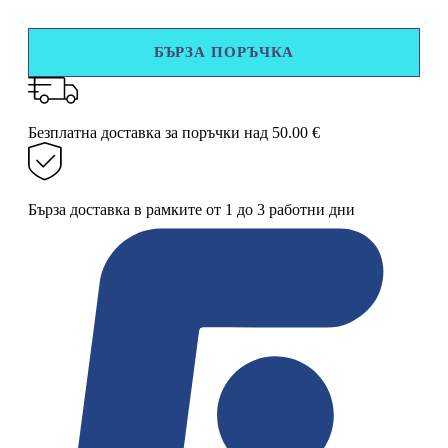
за
Кутия
за
БЪРЗА ПОРЪЧКА
храна
с
капак
и
дръжка
Безплатна доставка за поръчки над 50.00 €
–
инокс
Бърза доставка в рамките от 1 до 3 работни дни