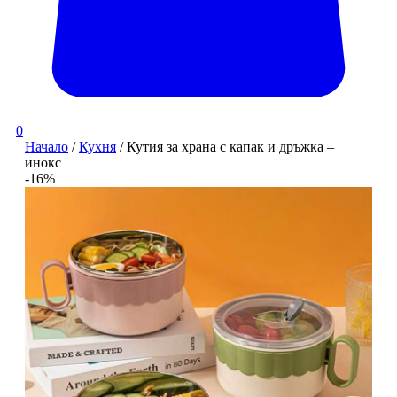
0
Начало
/
Кухня
/ Кутия за храна с капак и дръжка –
инокс
-16%