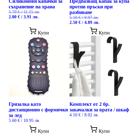
Силиконови капачки за
Предпазващ капак за купа
съхранение на храна
против пръски при
5.70
€
/ 11.15 лв.
разбиване
Original
Текущата
2.00
€
/ 3.91 лв.
5.10
€
/ 9.97 лв.
price
цена
Original
Текущата
2.50
€
/ 4.89 лв.
was:
е:
price
цена
This
5.70 €
2.00 €
was:
е:
Купи
Купи
product
/
/
5.10 €
2.50 €
has
11.15 лв..
3.91 лв..
/
/
multiple
9.97 лв..
4.89 лв..
variants.
The
options
may
be
chosen
on
the
product
page
Гризалка като
Комплект от 2 бр.
дистанционно с формички
закачалки за врата / шкаф
за лед
4.10
€
/ 8.02 лв.
5.60
€
/ 10.95 лв.
Купи
Купи