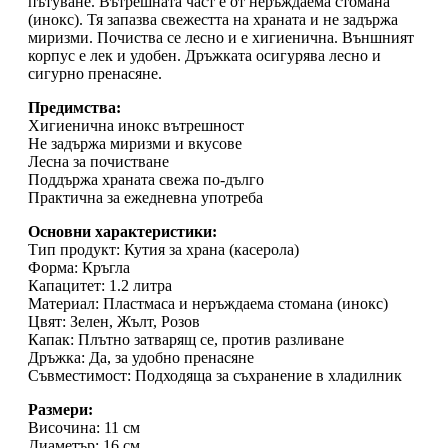
пътуване. Вътрешната част е от неръждаема стомана
(инокс). Тя запазва свежестта на храната и не задържа
миризми. Почиства се лесно и е хигиенична. Външният
корпус е лек и удобен. Дръжката осигурява лесно и
сигурно пренасяне.
Предимства:
Хигиенична инокс вътрешност
Не задържа миризми и вкусове
Лесна за почистване
Поддържа храната свежа по-дълго
Практична за ежедневна употреба
Основни характеристики:
Тип продукт: Кутия за храна (касерола)
Форма: Кръгла
Капацитет: 1.2 литра
Материал: Пластмаса и неръждаема стомана (инокс)
Цвят: Зелен, Жълт, Розов
Капак: Плътно затварящ се, против разливане
Дръжка: Да, за удобно пренасяне
Съвместимост: Подходяща за съхранение в хладилник
Размери:
Височина: 11 см
Диаметър: 16 см