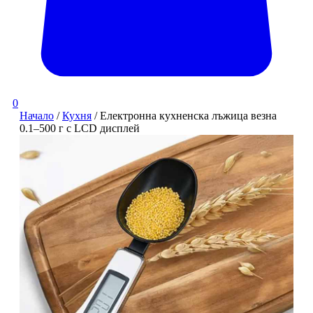
0
Начало
/
Кухня
/ Електронна кухненска лъжица везна
0.1–500 г с LCD дисплей