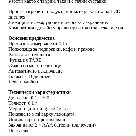
Работи както с твърди, така и с течни съставки.
Просто загребете продукта и вижте резултата на LCD
дисплея.
Лъжицата е лека, удобна и лесна за съхранение.
Компактният дизайн я прави практична за всяка кухня.
Основни предимства
Прецизно измерване от 0.1 г
Подходяща за подправки, кафе и прахове
Работи и с течности
Функция TARE
Смяна на мерни единици
Автоматично изключване
Голям LCD дисплей
Лека и удобна
Технически характеристики
Диапазон: 0.1 – 500 г
Точност: 0.1 г
Мерни единици: g / oz / gn / ct
Показване в ml върху лъжицата
Индикатор за претоварване
Захранване: 2 × AAA батерии (включени)
Цвят: бял