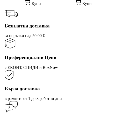
This
This
was:
е:
Купи
Купи
product
prod
6.75 €
4.00 €
has
has
/
/
multiple
mult
13.20 лв..
7.82 лв..
variants.
vari
The
The
Безплатна доставка
options
opti
may
may
за поръчки над 50.00 €
be
be
chosen
cho
on
on
the
the
product
prod
Преференциални Цени
page
pag
с ЕКОНТ, СПИДИ и BoxNow
Бърза доставка
в рамките от 1 до 3 работни дни