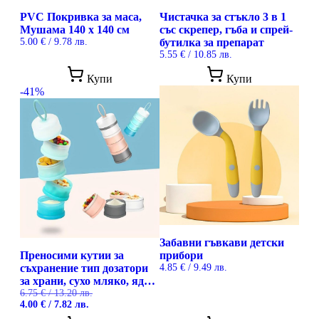
PVC Покривка за маса,
Чистачка за стъкло 3 в 1
Мушама 140 х 140 см
със скрепер, гъба и спрей-
5.00
€
/ 9.78 лв.
бутилка за препарат
5.55
€
/ 10.85 лв.
This
Купи
Купи
prod
-41%
has
mult
vari
The
opti
may
be
cho
on
the
prod
pag
Забавни гъвкави детски
Преносими кутии за
прибори
съхранение тип дозатори
4.85
€
/ 9.49 лв.
за храни, сухо мляко, ядки
и други
6.75
€
/ 13.20 лв.
Original
Текущата
4.00
€
/ 7.82 лв.
price
цена