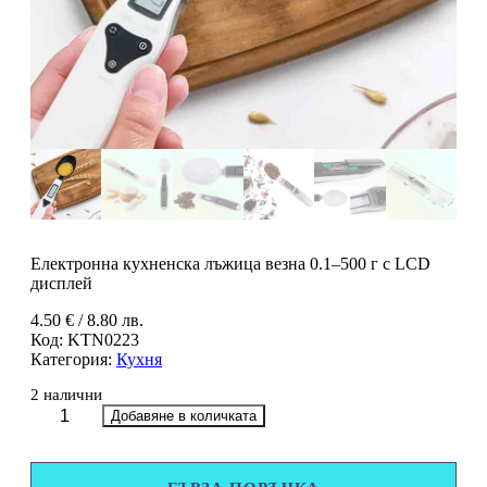
Електронна кухненска лъжица везна 0.1–500 г с LCD
дисплей
4.50
€
/ 8.80 лв.
Код:
KTN0223
Категория:
Кухня
2 налични
количество
Добавяне в количката
за
Електронна
кухненска