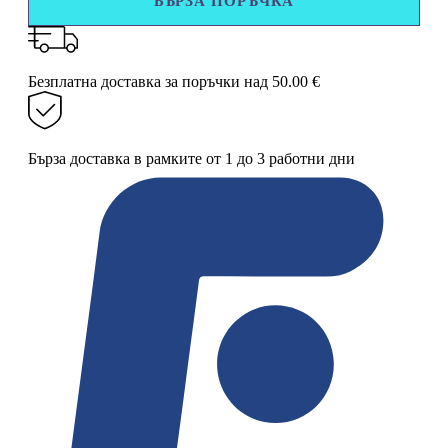
БЪРЗА ПОРЪЧКА
лъжица
везна
0.1–
500
г
Безплатна доставка за поръчки над 50.00 €
с
LCD
дисплей
Бърза доставка в рамките от 1 до 3 работни дни