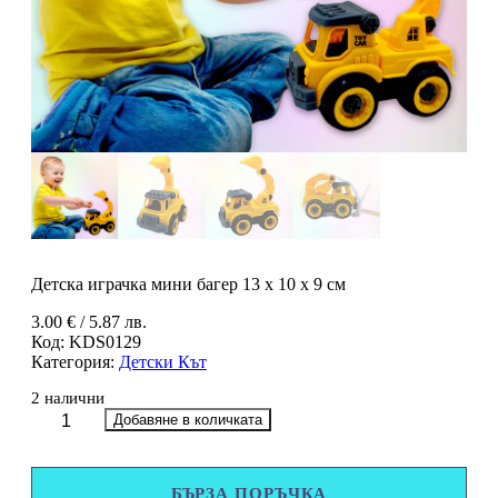
Детска играчка мини багер 13 х 10 х 9 см
3.00
€
/ 5.87 лв.
Код:
KDS0129
Категория:
Детски Кът
2 налични
количество
Добавяне в количката
за
Детска
играчка
БЪРЗА ПОРЪЧКА
мини