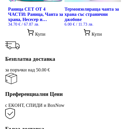
Раница СЕТ ОТ 4
Термоизолираща чанта за
ЧАСТИ: Раница, Чанта за
храна със странични
храна, Несесер и
джобове
Ключодържател
34.70
€
/ 67.87 лв.
6.00
€
/ 11.73 лв.
This
Купи
Купи
prod
has
mult
vari
The
Безплатна доставка
opti
may
за поръчки над 50.00 €
be
cho
on
the
prod
Преференциални Цени
pag
с ЕКОНТ, СПИДИ и BoxNow
Бърза доставка