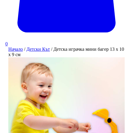
0
Начало
/
Детски Кът
/ Детска играчка мини багер 13 х 10
х 9 см