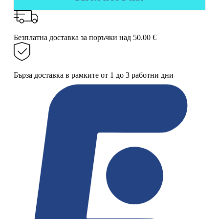
багер
13
х
10
Безплатна доставка за поръчки над 50.00 €
х
9
см
Бърза доставка в рамките от 1 до 3 работни дни