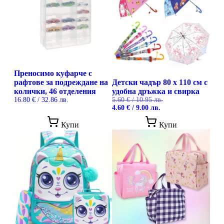
Преносимо куфарче с
рафтове за подреждане на
Детски чадър 80 x 110 см с
колички, 46 отделения
удобна дръжка и свирка
16.80
€
/ 32.86 лв.
5.60
€
/ 10.95 лв.
Original
Текущата
4.60
€
/ 9.00 лв.
price
цена
was:
е:
Купи
Купи
5.60 €
4.60 €
/
/
10.95 лв..
9.00 лв..