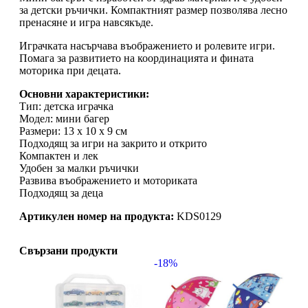
за детски ръчички. Компактният размер позволява лесно
пренасяне и игра навсякъде.
Играчката насърчава въображението и ролевите игри.
Помага за развитието на координацията и фината
моторика при децата.
Основни характеристики:
Тип: детска играчка
Модел: мини багер
Размери: 13 х 10 х 9 см
Подходящ за игри на закрито и открито
Компактен и лек
Удобен за малки ръчички
Развива въображението и моториката
Подходящ за деца
Артикулен номер на продукта:
KDS0129
Свързани продукти
-18%