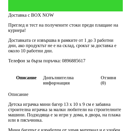
Доставка с BOX NOW
Преглед и тест на получените стоки преди плащане на
куриера!
Доставката се извършва в рамките от 1 до 3 работни
дни, ако продуктът не е на склад, срокът за доставка е
около 10 работни дни.
Телефон за бърза поръчка: 0896885617
Описание
Допълнителна
Отзиви
информация
(0)
Описание
Детска играчка мини багер 13 х 10 х 9 см е забавна
строителна играчка за малки любители на строителните
машини. Подходяща е за игри у дома, в двора, на плажа
или в пясъчника.
Мини багерът е изработен от здрав материал и е удобен