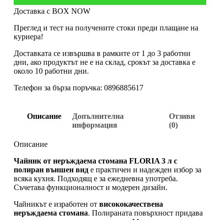
Доставка с BOX NOW
Преглед и тест на получените стоки преди плащане на
куриера!
Доставката се извършва в рамките от 1 до 3 работни
дни, ако продуктът не е на склад, срокът за доставка е
около 10 работни дни.
Телефон за бърза поръчка: 0896885617
Описание
Допълнителна
Отзиви
информация
(0)
Описание
Чайник от неръждаема стомана FLORIA 3 л с
полиран външен вид
е практичен и надежден избор за
всяка кухня. Подходящ е за ежедневна употреба.
Съчетава функционалност и модерен дизайн.
Чайникът е изработен от
висококачествена
неръждаема стомана
. Полираната повърхност придава