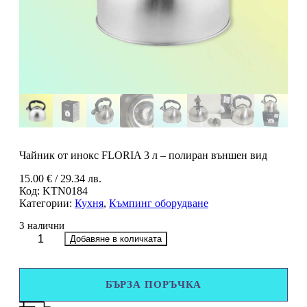
Чайник от инокс FLORIA 3 л – полиран външен вид
15.00
€
/ 29.34 лв.
Код:
KTN0184
Категории:
Кухня
,
Къмпинг оборудване
3 налични
количество
Добавяне в количката
за
Чайник
от
БЪРЗА ПОРЪЧКА
инокс
FLORIA