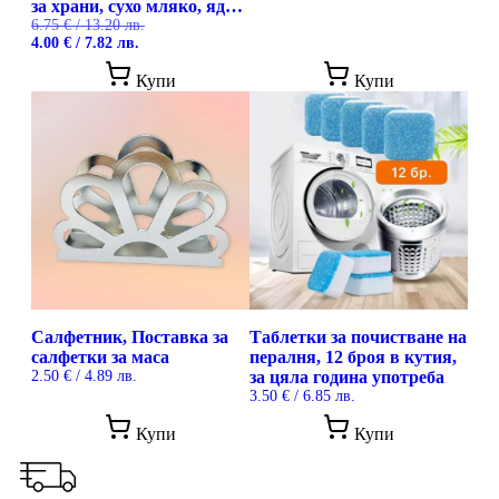
за храни, сухо мляко, ядки
и други
6.75
€
/ 13.20 лв.
Original
Текущата
4.00
€
/ 7.82 лв.
price
цена
This
was:
е:
Купи
Купи
product
6.75 €
4.00 €
has
/
/
multiple
13.20 лв..
7.82 лв..
variants.
The
options
may
be
chosen
on
the
product
page
Салфетник, Поставка за
Таблетки за почистване на
салфетки за маса
пералня, 12 броя в кутия,
2.50
€
/ 4.89 лв.
за цяла година употреба
3.50
€
/ 6.85 лв.
Купи
Купи