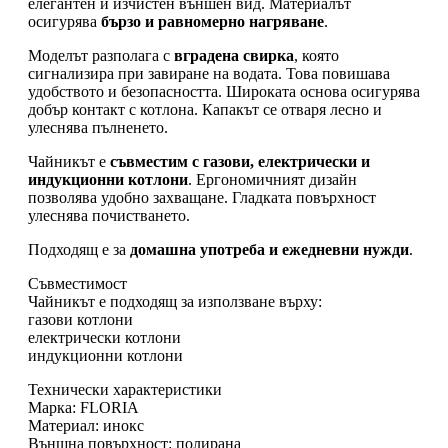
елегантен и изчистен външен вид. Материалът
осигурява
бързо и равномерно нагряване
.
Моделът разполага с
вградена свирка
, която
сигнализира при завиране на водата. Това повишава
удобството и безопасността. Широката основа осигурява
добър контакт с котлона. Капакът се отваря лесно и
улеснява пълненето.
Чайникът е
съвместим с газови, електрически и
индукционни котлони
. Ергономичният дизайн
позволява удобно захващане. Гладката повърхност
улеснява почистването.
Подходящ е за
домашна употреба и ежедневни нужди
.
Съвместимост
Чайникът е подходящ за използване върху:
газови котлони
електрически котлони
индукционни котлони
Технически характеристики
Марка: FLORIA
Материал: инокс
Външна повърхност: полирана