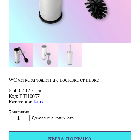
WC четка за тоалетна с поставка от инокс
6.50
€
/ 12.71 лв.
Код:
BTH0057
Категория:
Баня
5 налични
количество
Добавяне в количката
за
WC
четка
БЪРЗА ПОРЪЧКА
за