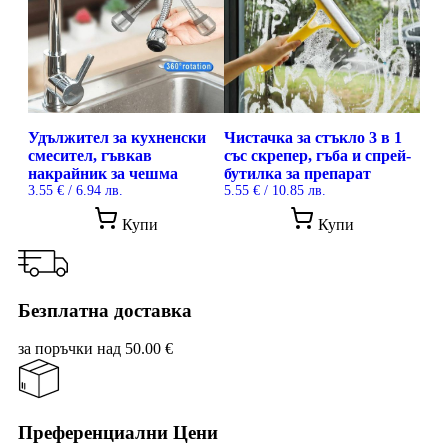
Удължител за кухненски
Чистачка за стъкло 3 в 1
смесител, гъвкав
със скрепер, гъба и спрей-
накрайник за чешма
бутилка за препарат
3.55
€
/ 6.94 лв.
5.55
€
/ 10.85 лв.
This
Купи
Купи
prod
has
mult
vari
The
Безплатна доставка
opti
may
за поръчки над 50.00 €
be
cho
on
the
prod
Преференциални Цени
pag