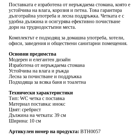
Поставката е изработена от неръждаема стомана, която е
устойчива на влага, корозия и петна. Това гарантира
дълготрайна употреба и лесна поддръжка. Четката е с
удобна дължина и осигурява ефективно почистване
дори на труднодостъпни места.
Комплектът е подходящ за домашна употреба, хотели,
офиси, заведения и обществени санитарни помещения.
Основни предимства
Модерен и елегантен дизайн
Изработена от неръждаема стомана
Устойчива на влага и ръжда
Лесна за почистване и поддръжка
Подходяща за всяка баня и тоалетна
Технически характеристики
Тип: WC четка с поставка
Материал поставка: инокс
Цвят: сребрист
Дължина на четката: 39 см
Ширина: 10 см
Артикулен номер на продукта:
BTH0057