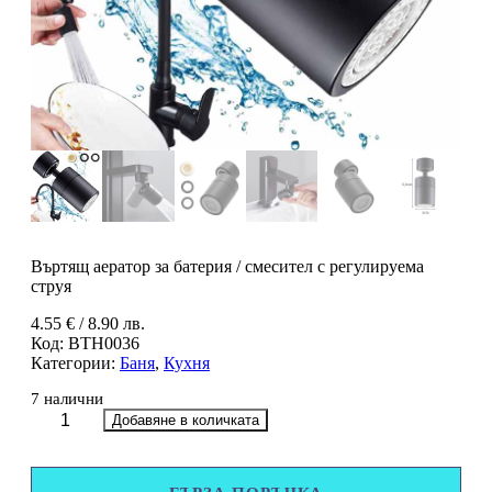
Въртящ аератор за батерия / смесител с регулируема
струя
4.55
€
/ 8.90 лв.
Код:
BTH0036
Категории:
Баня
,
Кухня
7 налични
количество
Добавяне в количката
за
Въртящ
аератор