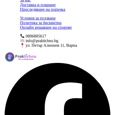
За нас
Доставка и плащане
Проследяване на поръчка
Условия за ползване
Политика за бисквитки
Онлайн решаване на спорове
0896885617
info@praktichno.bg
ул. Петър Алипиев 11, Варна