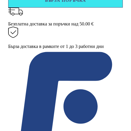
БЪРЗА ПОРЪЧКА
за
батерия
/
смесител
с
Безплатна доставка за поръчки над 50.00 €
регулируема
струя
Бърза доставка в рамките от 1 до 3 работни дни