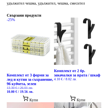
удължител чешма, удължител, чешма, смесител
Свързани продукти
-25%
Комплект от 2 бр.
Комплект от 3 форми за
закачалки за врата / шкаф
лед и кутия за съхранение,
4.10
€
/ 8.02 лв.
96 кубчета, зелен
13.30
€
/ 26.01 лв.
Original
Текущата
10.00
€
/ 19.56 лв.
price
цена
was:
е:
Купи
Купи
13.30 €
10.00 €
/
/