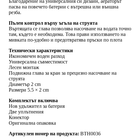
Благодарение на универсалния си дизайн, аераторът
пасва на повечето батерии с вътрешна или външна
резба.
Пълен контрол върху ъгъла на струята
Въртящата се глава позволява насочване на водата точно
там, където е необходима. Това прави използването на
мивката по-удобно и предотвратява пръски по плота
Технически характеристики
Икономичен воден разход
Универсална съвместимост
Лесен монтаж
Подвижна глава за кран за прецизно насочване на
струята
Диаметър 2 cm
Размери 5.5 × 2 cm
Комплектът включва
Нов удължител за батерия
Две уплътнения
Конектор
Оригинална опаковка
Артикулен номер на продукта:
BTH0036