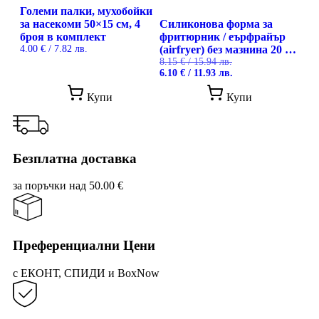
page
Големи палки, мухобойки
за насекоми 50×15 см, 4
Силиконова форма за
броя в комплект
фритюрник / еърфрайър
4.00
€
/ 7.82 лв.
(airfryer) без мазнина 20 x
20 см, за многократна
8.15
€
/ 15.94 лв.
Original
Текущата
6.10
€
/ 11.93 лв.
употреба, Ruhhy
price
цена
was:
е:
Купи
Купи
8.15 €
6.10 €
/
/
15.94 лв..
11.93 лв..
Безплатна доставка
за поръчки над 50.00 €
Преференциални Цени
с ЕКОНТ, СПИДИ и BoxNow