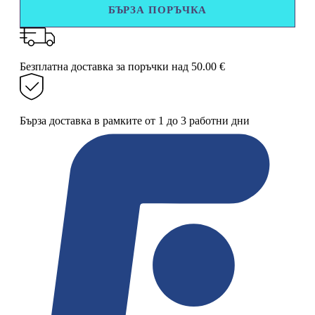
БЪРЗА ПОРЪЧКА
колани
за
преместване
на
мебели,
Безплатна доставка за поръчки над 50.00 €
2
броя
Бърза доставка в рамките от 1 до 3 работни дни