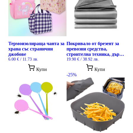
Термоизолираща чанта за
Покривало от брезент за
храна със странични
превозни средства,
джобове
строителна техника, дърва
6.00
€
/ 11.73 лв.
за огрев и материали,
19.90
€
/ 38.92 лв.
съхранявани навън, 4 х 5
This
Купи
Купи
метра
product
-25%
has
multiple
variants.
The
options
may
be
chosen
on
the
product