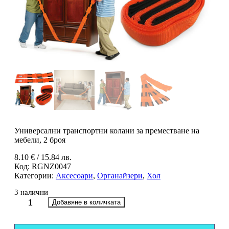
Универсални транспортни колани за преместване на
мебели, 2 броя
8.10
€
/ 15.84 лв.
Код:
RGNZ0047
Категории:
Аксесоари
,
Органайзери
,
Хол
3 налични
количество
Добавяне в количката
за
Универсални
транспортни