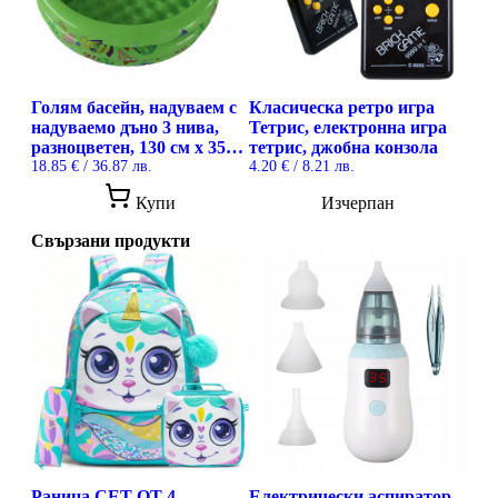
be
chosen
on
the
product
Голям басейн, надуваем с
Класическа ретро игра
page
надуваемо дъно 3 нива,
Тетрис, електронна игра
разноцветен, 130 см х 35
тетрис, джобна конзола
см
18.85
€
/ 36.87 лв.
4.20
€
/ 8.21 лв.
This
Купи
Изчерпан
product
has
Свързани продукти
multiple
variants.
The
options
may
be
chosen
on
the
product
page
Раница СЕТ ОТ 4
Електрически аспиратор