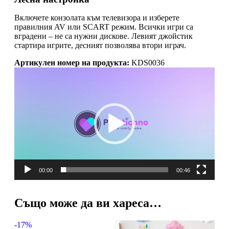
Включете конзолата към телевизора и изберете
правилния AV или SCART режим. Всички игри са
вградени – не са нужни дискове. Левият джойстик
стартира игрите, десният позволява втори играч.
Артикулен номер на продукта:
KDS0036
Видео
00:00
00:46
Също може да ви хареса…
-17%