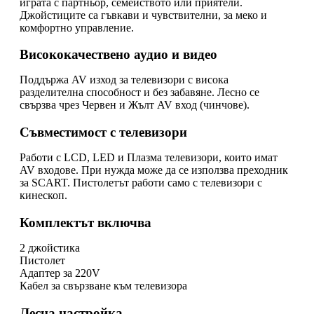
играта с партньор, семейството или приятели.
Джойстиците са гъвкави и чувствителни, за меко и
комфортно управление.
Висококачествено аудио и видео
Поддържа AV изход за телевизори с висока
разделителна способност и без забавяне. Лесно се
свързва чрез Червен и Жълт AV вход (чинчове).
Съвместимост с телевизори
Работи с LCD, LED и Плазма телевизори, които имат
AV входове. При нужда може да се използва преходник
за SCART. Пистолетът работи само с телевизори с
кинескоп.
Комплектът включва
2 джойстика
Пистолет
Адаптер за 220V
Кабел за свързване към телевизора
Лесна настройка