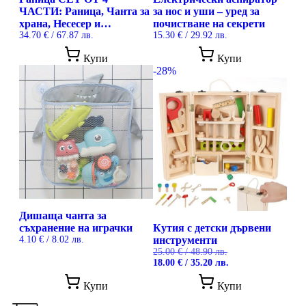
ЧАСТИ: Раница, Чанта за
за нос и уши – уред за
храна, Несесер и
почистване на секрети
Ключодържател
34.70
€
/ 67.87 лв.
15.30
€
/ 29.92 лв.
Купи
Купи
-28%
Дишаща чанта за
съхранение на играчки
Кутия с детски дървени
4.10
€
/ 8.02 лв.
инструменти
25.00
€
/ 48.90 лв.
Original
Текущата
18.00
€
/ 35.20 лв.
price
цена
was:
е:
Купи
Купи
25.00 €
18.00 €
/
/