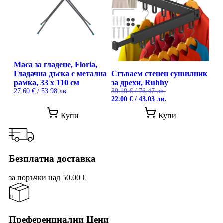
may
be
chosen
on
the
product
page
Маса за гладене, Floria,
Гладачна дъска с метална
Сгъваем стенен сушилник
рамка, 33 x 110 см
за дрехи, Ruhhy
27.60
€
/ 53.98 лв.
39.10
€
/ 76.47 лв.
Original
Текущата
22.00
€
/ 43.03 лв.
price
цена
This
was:
е:
Купи
Купи
product
39.10 €
22.00 €
has
/
/
multiple
76.47 лв..
43.03 лв..
variants.
The
Безплатна доставка
options
may
за поръчки над 50.00 €
be
chosen
on
the
product
Преференциални Цени