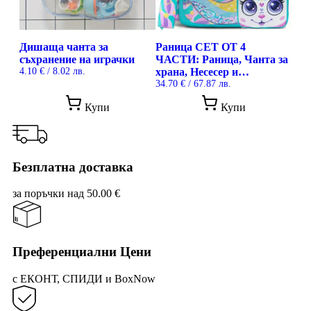
on
the
prod
pag
Дишаща чанта за
Раница СЕТ ОТ 4
съхранение на играчки
ЧАСТИ: Раница, Чанта за
4.10
€
/ 8.02 лв.
храна, Несесер и
Ключодържател
34.70
€
/ 67.87 лв.
Купи
Купи
Безплатна доставка
за поръчки над 50.00 €
Преференциални Цени
с ЕКОНТ, СПИДИ и BoxNow