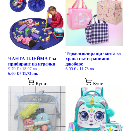
Термоизолираща чанта за
ЧАНТА ПЛЕЙМАТ за
храна със странични
прибиране на играчки
джобове
9.70
€
/ 18.97 лв.
6.00
€
/ 11.73 лв.
Original
Текущата
6.00
€
/ 11.73 лв.
price
цена
This
was:
е:
Купи
Купи
prod
9.70 €
6.00 €
has
/
/
mult
18.97 лв..
11.73 лв..
vari
The
opti
may
be
cho