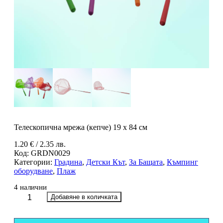
Телескопична мрежа (кепче) 19 х 84 см
1.20
€
/ 2.35 лв.
Код:
GRDN0029
Категории:
Градина
,
Детски Кът
,
За Бащата
,
Къмпинг
оборудване
,
Плаж
4 налични
количество
Добавяне в количката
за
Телескопична
мрежа