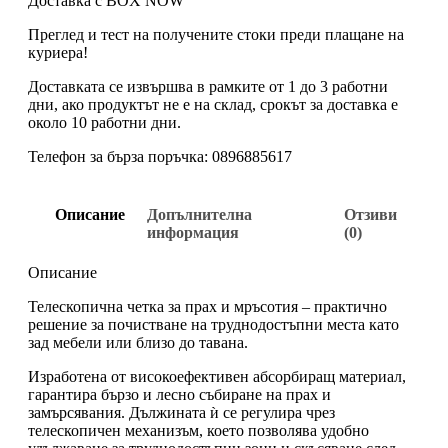
Доставка с BOX NOW
Преглед и тест на получените стоки преди плащане на
куриера!
Доставката се извършва в рамките от 1 до 3 работни
дни, ако продуктът не е на склад, срокът за доставка е
около 10 работни дни.
Телефон за бърза поръчка: 0896885617
Описание
Допълнителна
Отзиви
информация
(0)
Описание
Телескопична четка за прах и мръсотия – практично
решение за почистване на труднодостъпни места като
зад мебели или близо до тавана.
Изработена от високоефективен абсорбиращ материал,
гарантира бързо и лесно събиране на прах и
замърсявания. Дължината ѝ се регулира чрез
телескопичен механизъм, което позволява удобно