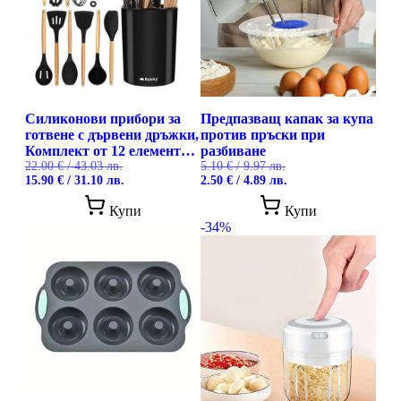
Силиконови прибори за
Предпазващ капак за купа
готвене с дървени дръжки,
против пръски при
Комплект от 12 елемента
разбиване
Ruhhy
22.00
€
/ 43.03 лв.
5.10
€
/ 9.97 лв.
Original
Текущата
Original
Текущата
15.90
€
/ 31.10 лв.
2.50
€
/ 4.89 лв.
price
цена
price
цена
was:
е:
was:
е:
Купи
Купи
22.00 €
15.90 €
5.10 €
2.50 €
-34%
/
/
/
/
43.03 лв..
31.10 лв..
9.97 лв..
4.89 лв..