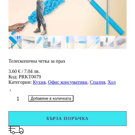
Телескопична четка за прах
3.60
€
/ 7.04 лв.
Код:
PRKT0079
Категории:
Кухня
,
Офис консумативи
,
Спалня
,
Хол
количество
Добавяне в количката
за
Телескопична
четка
БЪРЗА ПОРЪЧКА
за
прах