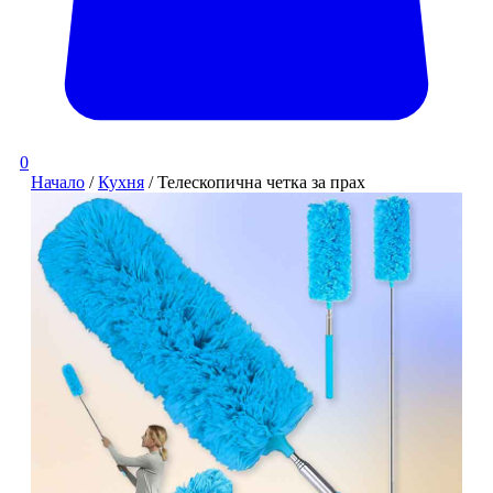
0
Начало
/
Кухня
/ Телескопична четка за прах