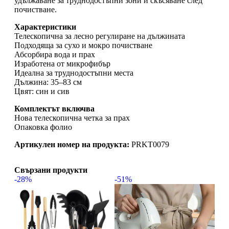
удължаване за труднодостъпни зони и скъсяване след
почистване.
Характеристики
Телескопична за лесно регулиране на дължината
Подходяща за сухо и мокро почистване
Абсорбира вода и прах
Изработена от микрофибър
Идеална за труднодостъпни места
Дължина: 35–83 см
Цвят: син и сив
Комплектът включва
Нова телескопична четка за прах
Опаковка фолио
Артикулен номер на продукта:
PRKT0079
Свързани продукти
-28%
-51%