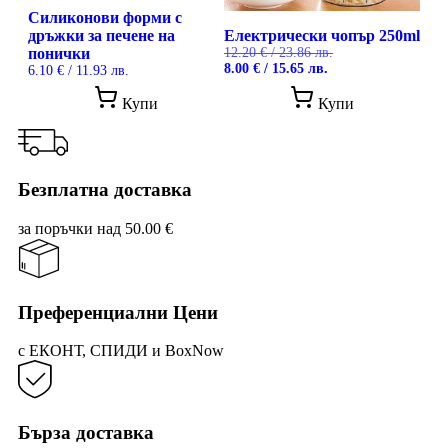
Силиконови форми с
дръжки за печене на
Електрически чопър 250ml
понички
12.20
€
/ 23.86 лв.
Original
Текущата
8.00
€
/ 15.65 лв.
6.10
€
/ 11.93 лв.
price
цена
was:
е:
Купи
Купи
12.20 €
8.00 €
/
/
23.86 лв..
15.65 лв..
Безплатна доставка
за поръчки над 50.00 €
Преференциални Цени
с ЕКОНТ, СПИДИ и BoxNow
Бърза доставка