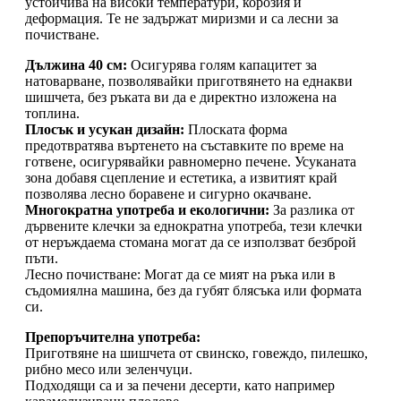
устойчива на високи температури, корозия и
деформация. Те не задържат миризми и са лесни за
почистване.
Дължина 40 см:
Осигурява голям капацитет за
натоварване, позволявайки приготвянето на еднакви
шишчета, без ръката ви да е директно изложена на
топлина.
Плосък и усукан дизайн:
Плоската форма
предотвратява въртенето на съставките по време на
готвене, осигурявайки равномерно печене. Усуканата
зона добавя сцепление и естетика, а извитият край
позволява лесно боравене и сигурно окачване.
Многократна употреба и екологични:
За разлика от
дървените клечки за еднократна употреба, тези клечки
от неръждаема стомана могат да се използват безброй
пъти.
Лесно почистване: Могат да се мият на ръка или в
съдомиялна машина, без да губят блясъка или формата
си.
Препоръчителна употреба:
Приготвяне на шишчета от свинско, говеждо, пилешко,
рибно месо или зеленчуци.
Подходящи са и за печени десерти, като например