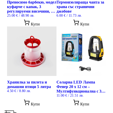
Преносимо барбекю, модел
Термоизолираща чанта за
куфарче с капак, 3
храна със странични
регулируеми височини, с
джобове
аксесоари за готвене
25.00
€
/ 48.90 лв.
6.00
€
/ 11.73 лв.
This
Купи
Купи
prod
has
mult
vari
The
opti
may
be
cho
on
the
prod
pag
Хранилка за пилета и
Соларна LED Лампа
домашни птици 5 литра
Фенер 20 x 12 см –
4.50
€
/ 8.80 лв.
Мултифункционална с 3
Режима на Светене – USB
11.00
€
/ 21.51 лв.
Купи
Купи