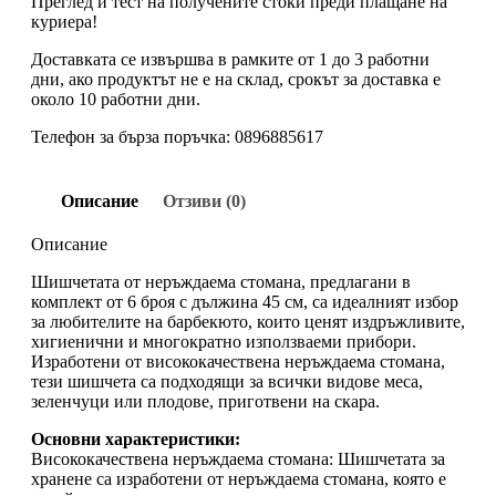
Преглед и тест на получените стоки преди плащане на
куриера!
Доставката се извършва в рамките от 1 до 3 работни
дни, ако продуктът не е на склад, срокът за доставка е
около 10 работни дни.
Телефон за бърза поръчка: 0896885617
Описание
Отзиви (0)
Описание
Шишчетата от неръждаема стомана, предлагани в
комплект от 6 броя с дължина 45 см, са идеалният избор
за любителите на барбекюто, които ценят издръжливите,
хигиенични и многократно използваеми прибори.
Изработени от висококачествена неръждаема стомана,
тези шишчета са подходящи за всички видове месa,
зеленчуци или плодове, приготвени на скара.
Основни характеристики:
Висококачествена неръждаема стомана: Шишчетата за
хранене са изработени от неръждаема стомана, която е