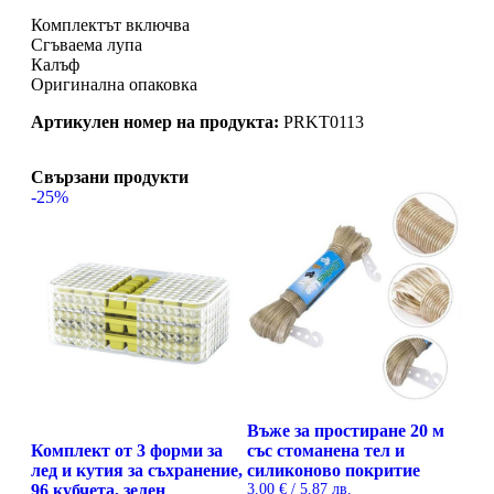
Комплектът включва
Сгъваема лупа
Калъф
Оригинална опаковка
Артикулен номер на продукта:
PRKT0113
Свързани продукти
-25%
Въже за простиране 20 м
Комплект от 3 форми за
със стоманена тел и
лед и кутия за съхранение,
силиконово покритие
96 кубчета, зелен
3.00
€
/ 5.87 лв.