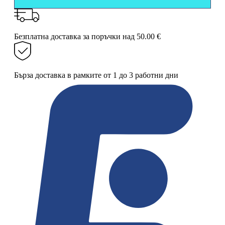
70
мм
със
стъклена
Безплатна доставка за поръчки над 50.00 €
леща
3.5x
Бърза доставка в рамките от 1 до 3 работни дни