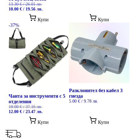
13.30
€
/ 26.01 лв.
Original
Текущата
10.00
€
/ 19.56 лв.
price
цена
was:
е:
Купи
Купи
13.30 €
10.00 €
-37%
/
/
26.01 лв..
19.56 лв..
Разклонител без кабел 3
Чанта за инструменти с 5
гнезда
отделения
5.00
€
/ 9.78 лв.
19.00
€
/ 37.16 лв.
Original
Текущата
12.00
€
/ 23.47 лв.
price
цена
was:
е:
Купи
Купи
19.00 €
12.00 €
/
/
37.16 лв..
23.47 лв..