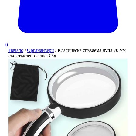
0
Начало
/
Органайзери
/ Класическа сгъваема лупа 70 мм
със стъклена леща 3.5x