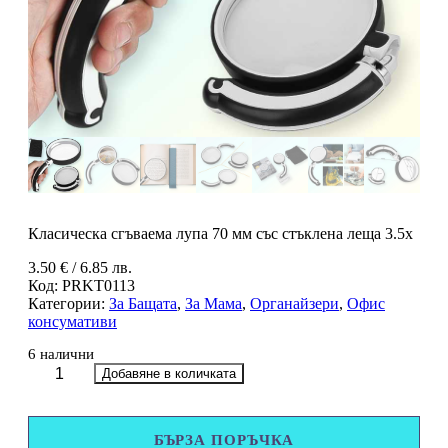
Класическа сгъваема лупа 70 мм със стъклена леща 3.5x
3.50
€
/ 6.85 лв.
Код:
PRKT0113
Категории:
За Бащата
,
За Мама
,
Органайзери
,
Офис
консумативи
6 налични
количество
Добавяне в количката
за
Класическа
сгъваема
БЪРЗА ПОРЪЧКА
лупа