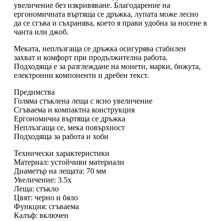
увеличение без изкривяване. Благодарение на
ергономичната въртяща се дръжка, лупата може лесно
да се сгъва и съхранява, което я прави удобна за носене в
чанта или джоб.
Меката, неплъзгаща се дръжка осигурява стабилен
захват и комфорт при продължителна работа.
Подходяща е за разглеждане на монети, марки, бижута,
електронни компоненти и дребен текст.
Предимства
Голяма стъклена леща с ясно увеличение
Сгъваема и компактна конструкция
Ергономична въртяща се дръжка
Неплъзгаща се, мека повърхност
Подходяща за работа и хоби
Технически характеристики
Материал: устойчиви материали
Диаметър на лещата: 70 мм
Увеличение: 3.5x
Леща: стъкло
Цвят: черно и бяло
Функция: сгъваема
Калъф: включен