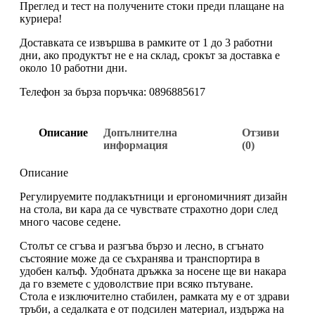
Преглед и тест на получените стоки преди плащане на
куриера!
Доставката се извършва в рамките от 1 до 3 работни
дни, ако продуктът не е на склад, срокът за доставка е
около 10 работни дни.
Телефон за бърза поръчка: 0896885617
Описание
Допълнителна
Отзиви
информация
(0)
Описание
Регулируемите подлакътници и ергономичният дизайн
на стола, ви кара да се чувствате страхотно дори след
много часове седене.
Столът се сгъва и разгъва бързо и лесно, в сгънато
състояние може да се съхранява и транспортира в
удобен калъф. Удобната дръжка за носене ще ви накара
да го вземете с удоволствие при всяко пътуване.
Стола е изключително стабилен, рамката му е от здрави
тръби, а седалката е от подсилен материал, издържа на