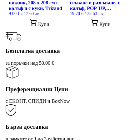
пикник, 208 x 208 см с
сгъване и разгъване, с
калъф и с куки, Trizand
калъф, POP-UP,
9.00
€
/ 17.60 лв.
TRIZAND, 145x100x70 см
19.70
€
/ 38.53 лв.
Купи
Купи
Безплатна доставка
за поръчки над 50.00 €
Преференциални Цени
с ЕКОНТ, СПИДИ и BoxNow
Бърза доставка
в рамките от 1 до 3 работни дни