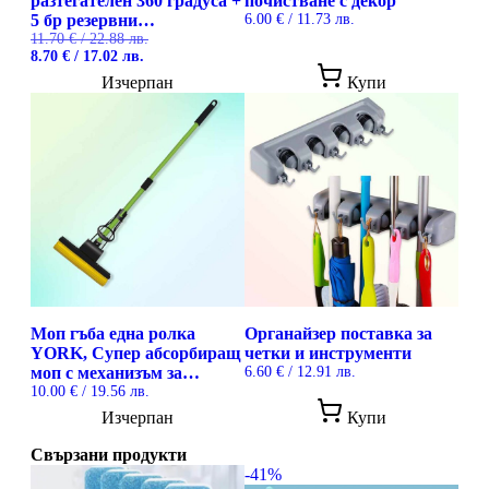
разтегателен 360 градуса +
почистване с декор
5 бр резервни
6.00
€
/ 11.73 лв.
микрофибърни подложки
11.70
€
/ 22.88 лв.
Original
Текущата
8.70
€
/ 17.02 лв.
price
цена
Изчерпан
Купи
was:
е:
11.70 €
8.70 €
/
/
22.88 лв..
17.02 лв..
Моп гъба една ролка
Органайзер поставка за
YORK, Супер абсорбиращ
четки и инструменти
моп с механизъм за
6.60
€
/ 12.91 лв.
изцеждане
10.00
€
/ 19.56 лв.
Изчерпан
Купи
Свързани продукти
-41%