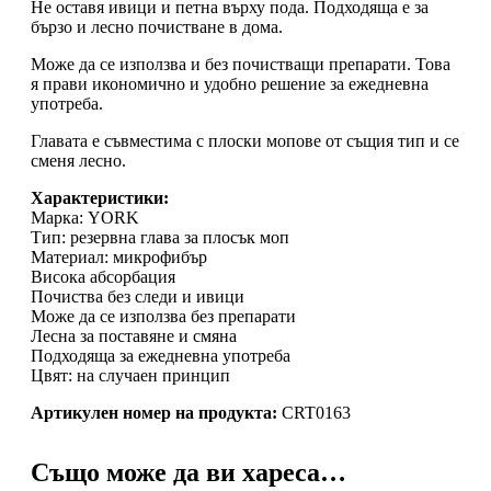
Не оставя ивици и петна върху пода. Подходяща е за
бързо и лесно почистване в дома.
Може да се използва и без почистващи препарати. Това
я прави икономично и удобно решение за ежедневна
употреба.
Главата е съвместима с плоски мопове от същия тип и се
сменя лесно.
Характеристики:
Марка: YORK
Тип: резервна глава за плосък моп
Материал: микрофибър
Висока абсорбация
Почиства без следи и ивици
Може да се използва без препарати
Лесна за поставяне и смяна
Подходяща за ежедневна употреба
Цвят: на случаен принцип
Артикулен номер на продукта:
CRT0163
Също може да ви хареса…