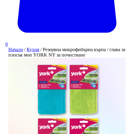
0
Начало
/
Кухня
/ Резервна микрофибърна кърпа / глава за
плосък моп YORK NY за почистване