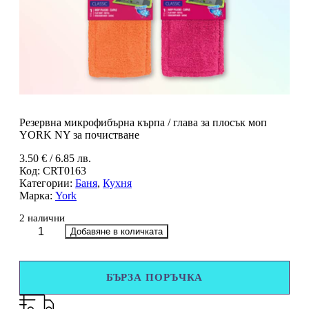
Резервна микрофибърна кърпа / глава за плосък моп
YORK NY за почистване
3.50
€
/ 6.85 лв.
Код:
CRT0163
Категории:
Баня
,
Кухня
Марка:
York
2 налични
количество
Добавяне в количката
за
Резервна
микрофибърна
БЪРЗА ПОРЪЧКА
кърпа
/
глава