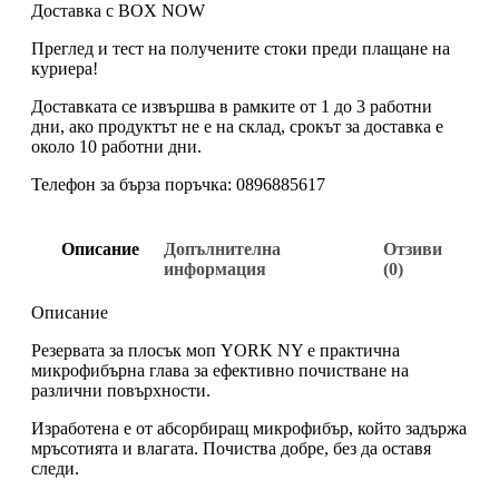
Доставка с BOX NOW
Преглед и тест на получените стоки преди плащане на
куриера!
Доставката се извършва в рамките от 1 до 3 работни
дни, ако продуктът не е на склад, срокът за доставка е
около 10 работни дни.
Телефон за бърза поръчка: 0896885617
Описание
Допълнителна
Отзиви
информация
(0)
Описание
Резервата за плосък моп YORK NY е практична
микрофибърна глава за ефективно почистване на
различни повърхности.
Изработена е от абсорбиращ микрофибър, който задържа
мръсотията и влагата. Почиства добре, без да оставя
следи.