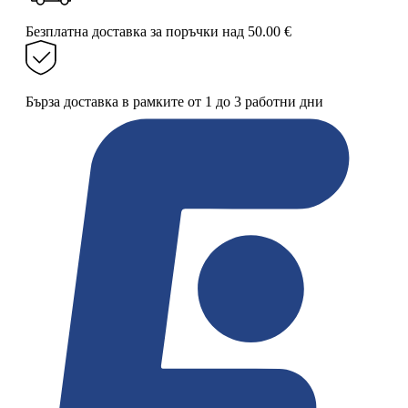
за
плосък
Безплатна доставка за поръчки над 50.00 €
моп
YORK
NY
за
Бърза доставка в рамките от 1 до 3 работни дни
почистване