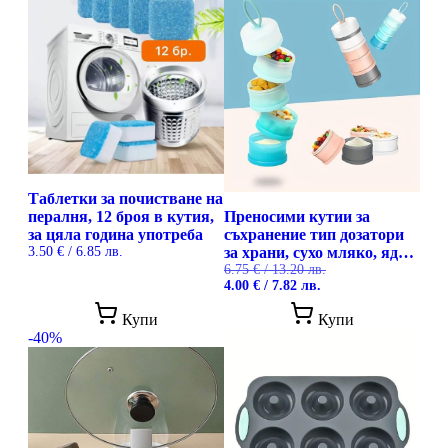
Таблетки за почистване на
пералня, 12 броя в кутия,
Преносими кутии за
за цяла година употреба
съхранение тип дозатори
3.50
€
/ 6.85 лв.
за храни, сухо мляко, ядки
и други
6.75
€
/ 13.20 лв.
Original
Текущата
4.00
€
/ 7.82 лв.
price
цена
This
was:
е:
Купи
Купи
prod
6.75 €
4.00 €
-40%
has
/
/
mult
13.20 лв..
7.82 лв..
vari
The
opti
may