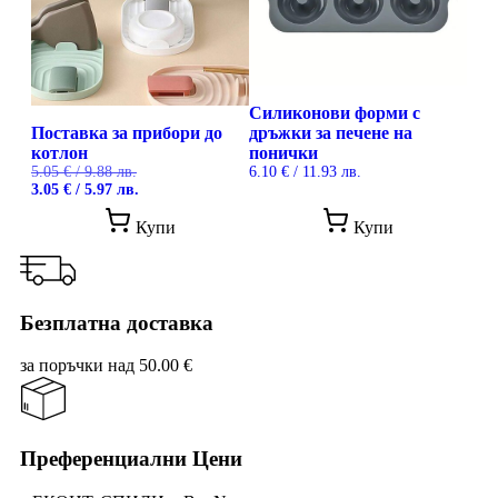
be
cho
on
the
prod
pag
Силиконови форми с
Поставка за прибори до
дръжки за печене на
котлон
понички
5.05
€
/ 9.88 лв.
6.10
€
/ 11.93 лв.
Original
Текущата
3.05
€
/ 5.97 лв.
price
цена
was:
е:
Купи
Купи
5.05 €
3.05 €
/
/
9.88 лв..
5.97 лв..
Безплатна доставка
за поръчки над 50.00 €
Преференциални Цени