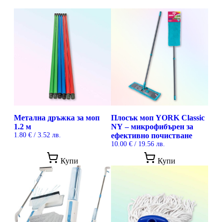
Метална дръжка за моп
Плосък моп YORK Classic
1.2 м
NY – микрофибърен за
1.80
€
/ 3.52 лв.
ефективно почистване
10.00
€
/ 19.56 лв.
Купи
Купи