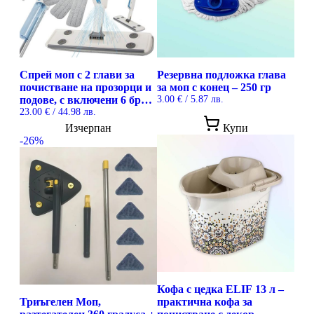
Спрей моп с 2 глави за
Резервна подложка глава
почистване на прозорци и
за моп с конец – 250 гр
подове, с включени 6 броя
3.00
€
/ 5.87 лв.
микрофибърни подложки
23.00
€
/ 44.98 лв.
Изчерпан
Купи
-26%
Кофа с цедка ELIF 13 л –
Триъгелен Моп,
практична кофа за