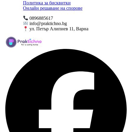
Политика за бисквитки
Онлайн решаване на спорове
0896885617
info@praktichno.bg
ул. Петър Алипиев 11, Варна