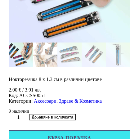
Нокторезачка 8 x 1.3 см в различни цветове
2.00
€
/ 3.91 лв.
Код:
ACCSS0051
Категории:
Аксесоари
,
Здраве & Козметика
9 налични
количество
Добавяне в количката
за
Нокторезачка
8
БЪРЗА ПОРЪЧКА
x