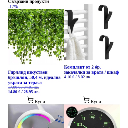
Свързани продукти
-17%
Комплект от 2 бр.
Гирлянд изкуствен
закачалки за врата / шкаф
бръшлян, 50,4 м, идеална
4.10
€
/ 8.02 лв.
украса за тераса
17.80
€
/ 34.81 лв.
Original
Текущата
14.80
€
/ 28.95 лв.
price
цена
was:
е:
Купи
Купи
17.80 €
14.80 €
/
/
34.81 лв..
28.95 лв..