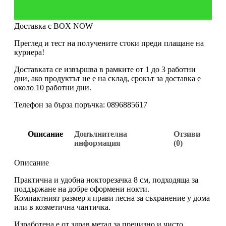
Доставка с BOX NOW
Преглед и тест на получените стоки преди плащане на
куриера!
Доставката се извършва в рамките от 1 до 3 работни
дни, ако продуктът не е на склад, срокът за доставка е
около 10 работни дни.
Телефон за бърза поръчка: 0896885617
Описание
Допълнителна
Отзиви
информация
(0)
Описание
Практична и удобна нокторезачка 8 см, подходяща за
поддържане на добре оформени нокти.
Компактният размер я прави лесна за съхранение у дома
или в козметична чантичка.
Изработена е от здрав метал за прецизно и чисто