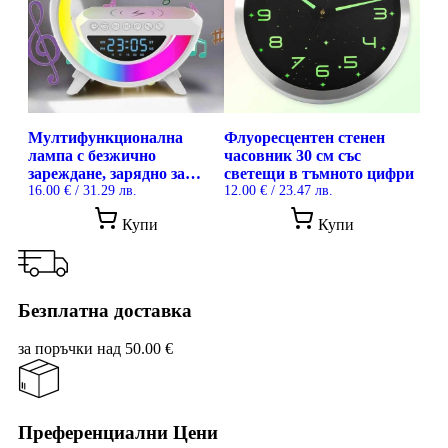
Мултифункционална
Флуоресцентен стенен
лампа с безжично
часовник 30 см със
зареждане, зарядно за
светещи в тъмното цифри
телефон, часовник, аларма
16.00
€
/ 31.29 лв.
12.00
€
/ 23.47 лв.
и Bluetooth LED колонка
Купи
Купи
Безплатна доставка
за поръчки над 50.00 €
Преференциални Цени