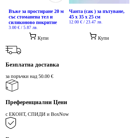
prod
pag
Въже за простиране 20 м
Чанта (сак ) за пътуване,
със стоманена тел и
45 х 35 х 25 см
силиконово покритие
12.00
€
/ 23.47 лв.
3.00
€
/ 5.87 лв.
This
Купи
Купи
prod
has
mult
vari
The
Безплатна доставка
opti
may
за поръчки над 50.00 €
be
cho
on
the
prod
Преференциални Цени
pag
с ЕКОНТ, СПИДИ и BoxNow