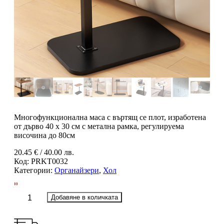
Многофункционална маса с въртящ се плот, изработена
от дърво 40 x 30 см с метална рамка, регулируема
височина до 80см
20.45
€
/ 40.00 лв.
Код:
PRKT0032
Категории:
Органайзери
,
Хол
количество
Добавяне в количката
за
Многофункционална
маса