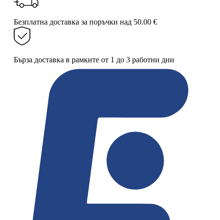
с
въртящ
Безплатна доставка за поръчки над 50.00 €
се
плот,
изработена
от
Бърза доставка в рамките от 1 до 3 работни дни
дърво
40
x
30
см
с
метална
рамка,
регулируема
височина
до
80см