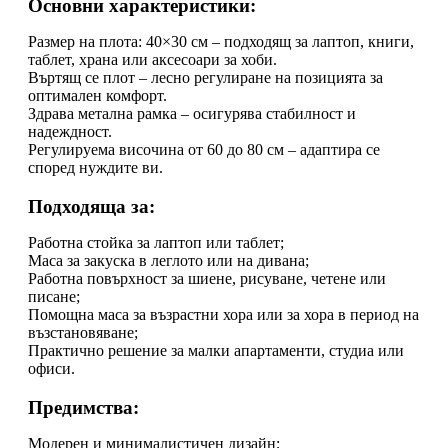
Основни характеристики:
Размер на плота: 40×30 см – подходящ за лаптоп, книги,
таблет, храна или аксесоари за хоби.
Въртящ се плот – лесно регулиране на позицията за
оптимален комфорт.
Здрава метална рамка – осигурява стабилност и
надеждност.
Регулируема височина от 60 до 80 см – адаптира се
според нуждите ви.
Подходяща за:
Работна стойка за лаптоп или таблет;
Маса за закуска в леглото или на дивана;
Работна повърхност за шиене, рисуване, четене или
писане;
Помощна маса за възрастни хора или за хора в период на
възстановяване;
Практично решение за малки апартаменти, студиа или
офиси.
Предимства:
Модерен и минималистичен дизайн;