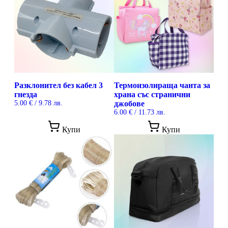
Разклонител без кабел 3
Термоизолираща чанта за
гнезда
храна със странични
5.00
€
/ 9.78 лв.
джобове
6.00
€
/ 11.73 лв.
This
Купи
Купи
prod
has
mult
vari
The
opti
may
be
cho
on
the