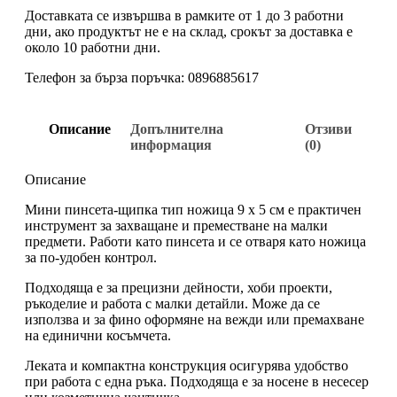
Доставката се извършва в рамките от 1 до 3 работни
дни, ако продуктът не е на склад, срокът за доставка е
около 10 работни дни.
Телефон за бърза поръчка: 0896885617
Описание
Допълнителна
Отзиви
информация
(0)
Описание
Мини пинсета-щипка тип ножица 9 х 5 см е практичен
инструмент за захващане и преместване на малки
предмети. Работи като пинсета и се отваря като ножица
за по-удобен контрол.
Подходяща е за прецизни дейности, хоби проекти,
ръкоделие и работа с малки детайли. Може да се
използва и за фино оформяне на вежди или премахване
на единични косъмчета.
Леката и компактна конструкция осигурява удобство
при работа с една ръка. Подходяща е за носене в несесер