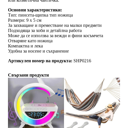
или козметична чантичка.
Основни характеристики:
Тип: пинсета-щипка тип ножица
Размери: 9 х 5 см
За захващане и преместване на малки предмети
Подходяща за хоби и детайлна работа
Може да се използва за вежди и фини косъмчета
Отваряне като ножица
Компактна и лека
Удобна за носене и съхранение
Артикулен номер на продукта:
SHP0216
Свързани продукти