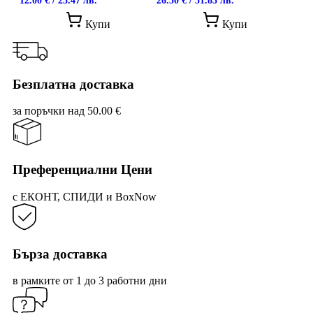
12.00
€
/ 23.47 лв.
26.50
€
/ 51.83 лв.
price
цена
price
цена
was:
е:
was:
е:
Купи
Купи
16.30 €
12.00 €
32.50 €
26.50 €
/
/
/
/
31.88 лв..
23.47 лв..
63.56 лв..
51.83 лв..
Безплатна доставка
за поръчки над 50.00 €
Преференциални Цени
с ЕКОНТ, СПИДИ и BoxNow
Бърза доставка
в рамките от 1 до 3 работни дни