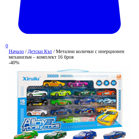
0
Начало
/
Детски Кът
/ Метални колички с инерционен
механизъм – комплект 16 броя
-40%