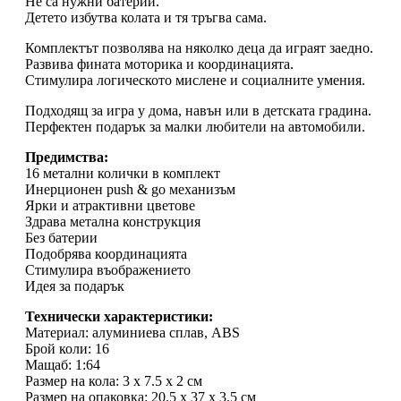
Не са нужни батерии.
Детето избутва колата и тя тръгва сама.
Комплектът позволява на няколко деца да играят заедно.
Развива фината моторика и координацията.
Стимулира логическото мислене и социалните умения.
Подходящ за игра у дома, навън или в детската градина.
Перфектен подарък за малки любители на автомобили.
Предимства:
16 метални колички в комплект
Инерционен push & go механизъм
Ярки и атрактивни цветове
Здрава метална конструкция
Без батерии
Подобрява координацията
Стимулира въображението
Идея за подарък
Технически характеристики:
Материал: алуминиева сплав, ABS
Брой коли: 16
Мащаб: 1:64
Размер на кола: 3 x 7.5 x 2 см
Размер на опаковка: 20.5 x 37 x 3.5 см