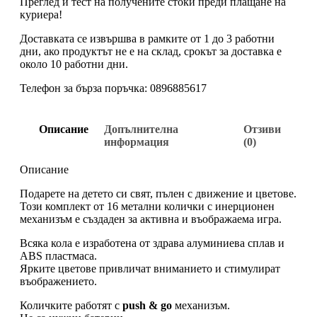
Преглед и тест на получените стоки преди плащане на
куриера!
Доставката се извършва в рамките от 1 до 3 работни
дни, ако продуктът не е на склад, срокът за доставка е
около 10 работни дни.
Телефон за бърза поръчка: 0896885617
Описание
Допълнителна
Отзиви
информация
(0)
Описание
Подарете на детето си свят, пълен с движение и цветове.
Този комплект от 16 метални колички с инерционен
механизъм е създаден за активна и въображаема игра.
Всяка кола е изработена от здрава алуминиева сплав и
ABS пластмаса.
Ярките цветове привличат вниманието и стимулират
въображението.
Количките работят с
push & go
механизъм.