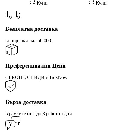
Купи
Купи
prod
has
mult
vari
The
Безплатна доставка
opti
may
за поръчки над 50.00 €
be
cho
on
the
prod
Преференциални Цени
pag
с ЕКОНТ, СПИДИ и BoxNow
Бърза доставка
в рамките от 1 до 3 работни дни