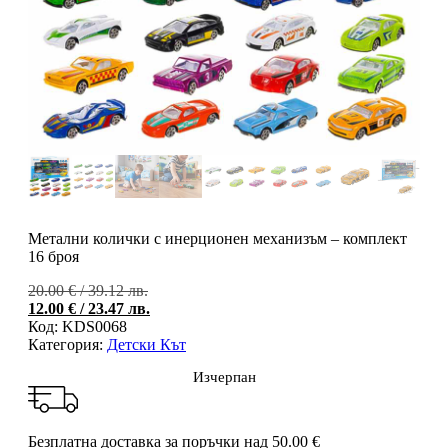
Метални колички с инерционен механизъм – комплект
16 броя
Original
20.00
€
/ 39.12 лв.
price
Тек
12.00
€
/ 23.47 лв.
was:
цен
Код:
KDS0068
20.00 €
е:
Категория:
Детски Кът
/
12.0
Изчерпан
39.12 лв..
/
23.4
Безплатна доставка за поръчки над 50.00 €