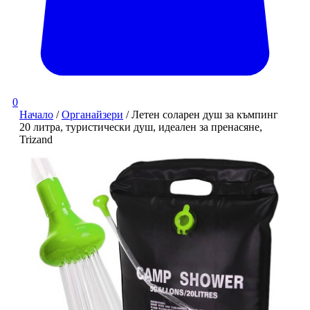
0
Начало
/
Органайзери
/ Летен соларен душ за къмпинг
20 литра, туристически душ, идеален за пренасяне,
Trizand