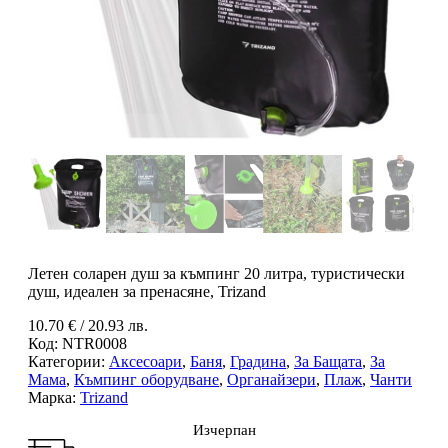
Летен соларен душ за къмпинг 20 литра, туристически
душ, идеален за пренасяне, Trizand
10.70
€
/ 20.93 лв.
Код:
NTR0008
Категории:
Аксесоари
,
Баня
,
Градина
,
За Бащата
,
За
Мама
,
Къмпинг оборудване
,
Органайзери
,
Плаж
,
Чанти
Марка:
Trizand
Изчерпан