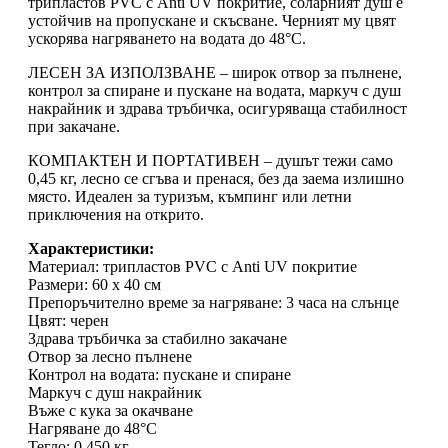
трипластов PVC с Anti UV покритие, соларният душ е
устойчив на пропускане и скъсване. Черният му цвят
ускорява нагряването на водата до 48°C.
ЛЕСЕН ЗА ИЗПОЛЗВАНЕ – широк отвор за пълнене,
контрол за спиране и пускане на водата, маркуч с душ
накрайник и здрава тръбичка, осигуряваща стабилност
при закачане.
КОМПАКТЕН И ПОРТАТИВЕН – душът тежи само
0,45 кг, лесно се сгъва и пренася, без да заема излишно
място. Идеален за туризъм, къмпинг или летни
приключения на открито.
Характеристики:
Материал: трипластов PVC с Anti UV покритие
Размери: 60 х 40 см
Препоръчително време за нагряване: 3 часа на слънце
Цвят: черен
Здрава тръбичка за стабилно закачане
Отвор за лесно пълнене
Контрол на водата: пускане и спиране
Маркуч с душ накрайник
Въже с кука за окачване
Нагряване до 48°C
Тегло: 0,450 кг