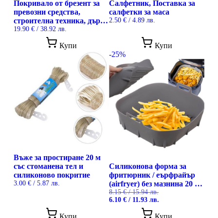
Покривало от брезент за
Салфетник, Поставка за
превозни средства,
салфетки за маса
строителна техника, дърва
2.50
€
/ 4.89 лв.
за огрев и материали,
19.90
€
/ 38.92 лв.
съхранявани навън, 4 х 5
Купи
Купи
метра
-25%
Въже за простиране 20 м
със стоманена тел и
Силиконова форма за
силиконово покритие
фритюрник / еърфрайър
3.00
€
/ 5.87 лв.
(airfryer) без мазнина 20 x
20 см, за многократна
8.15
€
/ 15.94 лв.
Original
Текущата
6.10
€
/ 11.93 лв.
употреба, Ruhhy
price
цена
was:
е:
Купи
Купи