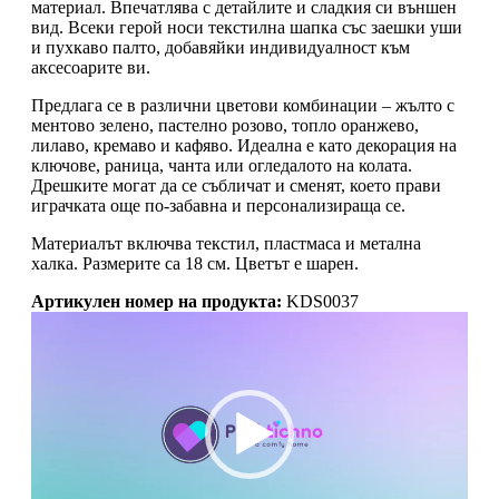
материал. Впечатлява с детайлите и сладкия си външен
вид. Всеки герой носи текстилна шапка със заешки уши
и пухкаво палто, добавяйки индивидуалност към
аксесоарите ви.
Предлага се в различни цветови комбинации – жълто с
ментово зелено, пастелно розово, топло оранжево,
лилаво, кремаво и кафяво. Идеална е като декорация на
ключове, раница, чанта или огледалото на колата.
Дрешките могат да се събличат и сменят, което прави
играчката още по-забавна и персонализираща се.
Материалът включва текстил, пластмаса и метална
халка. Размерите са 18 см. Цветът е шарен.
Артикулен номер на продукта:
KDS0037
Видео