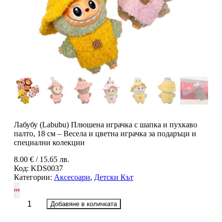
Лабубу (Labubu) Плюшена играчка с шапка и пухкаво
палто, 18 см – Весела и цветна играчка за подаръци и
специални колекции
8.00
€
/ 15.65 лв.
Код:
KDS0037
Категории:
Аксесоари
,
Детски Кът
количество
Добавяне в количката
за
Лабубу