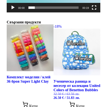
00:00
00:19
Свързани продукти
-18%
Комплект моделин / клей
36 броя Super Light Clay
Ученическа раница и
несесер от колекция United
Colors of Benetton Bubbles
32.50
€
/ 63.56 лв.
Original
Текущата
26.50
€
/ 51.83 лв.
price
цена
was:
е:
Купи
Купи