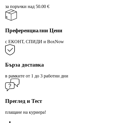
may
за поръчки над 50.00 €
be
cho
on
the
prod
Преференциални Цени
pag
с ЕКОНТ, СПИДИ и BoxNow
Бърза доставка
в рамките от 1 до 3 работни дни
Преглед и Тест
плащане на куриера!