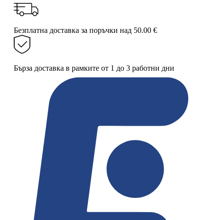
(Labubu)
Плюшена
играчка
Безплатна доставка за поръчки над 50.00 €
с
шапка
и
пухкаво
Бърза доставка в рамките от 1 до 3 работни дни
палто,
18
см
–
Весела
и
цветна
играчка
за
подаръци
и
специални
колекции