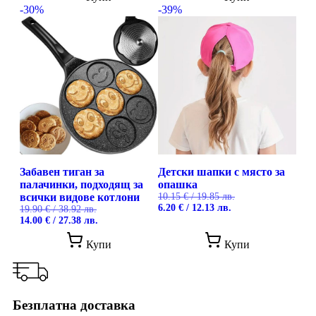
32.50 €
26.50 €
-30%
-39%
/
/
63.56 лв..
51.83 лв..
Забавен тиган за
Детски шапки с място за
палачинки, подходящ за
опашка
всички видове котлони
10.15
€
/ 19.85 лв.
Original
Текущата
6.20
€
/ 12.13 лв.
19.90
€
/ 38.92 лв.
price
цена
Original
Текущата
14.00
€
/ 27.38 лв.
was:
е:
price
цена
This
10.15 €
6.20 €
was:
е:
Купи
Купи
prod
/
/
19.90 €
14.00 €
has
19.85 лв..
12.13 лв..
/
/
mult
38.92 лв..
27.38 лв..
vari
The
Безплатна доставка
opti