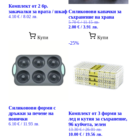
Комплект от 2 бр.
закачалки за врата / шкаф
Силиконови капачки за
4.10
€
/ 8.02 лв.
съхранение на храна
5.70
€
/ 11.15 лв.
Original
Текущата
2.00
€
/ 3.91 лв.
price
цена
This
was:
е:
Купи
Купи
prod
5.70 €
2.00 €
-25%
has
/
/
mult
11.15 лв..
3.91 лв..
vari
The
opti
may
be
cho
on
the
prod
pag
Силиконови форми с
дръжки за печене на
Комплект от 3 форми за
понички
лед и кутия за съхранение,
6.10
€
/ 11.93 лв.
96 кубчета, зелен
13.30
€
/ 26.01 лв.
Original
Текущата
10.00
€
/ 19.56 лв.