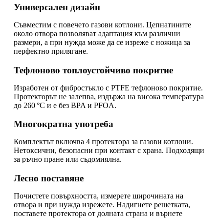
Универсален дизайн
Съвместим с повечето газови котлони. Цепнатините
около отвора позволяват адаптация към различни
размери, а при нужда може да се изреже с ножица за
перфектно прилягане.
Тефлоново топлоустойчиво покритие
Изработен от фибростъкло с PTFE тефлоново покритие.
Протекторът не залепва, издържа на висока температура
до 260 °C и е без BPA и PFOA.
Многократна употреба
Комплектът включва 4 протектора за газови котлони.
Нетоксични, безопасни при контакт с храна. Подходящи
за ръчно пране или съдомиялна.
Лесно поставяне
Почистете повърхността, измерете широчината на
отвора и при нужда изрежете. Надигнете решетката,
поставете протектора от долната страна и върнете