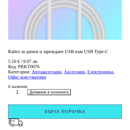
Кабел за данни и зареждане USB към USB Type-C
5.10
€
/ 9.97 лв.
Код:
PRKT0076
Категории:
Автоаксесоари
,
Аксесоари
,
Електроника
,
Офис консумативи
6 налични
количество
Добавяне в количката
за
Кабел
за
БЪРЗА ПОРЪЧКА
данни
и
зареждане
USB