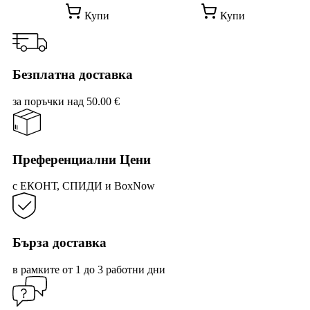
This
Купи
Купи
product
has
multiple
variants.
The
Безплатна доставка
options
may
за поръчки над 50.00 €
be
chosen
on
the
product
Преференциални Цени
page
с ЕКОНТ, СПИДИ и BoxNow
Бърза доставка
в рамките от 1 до 3 работни дни