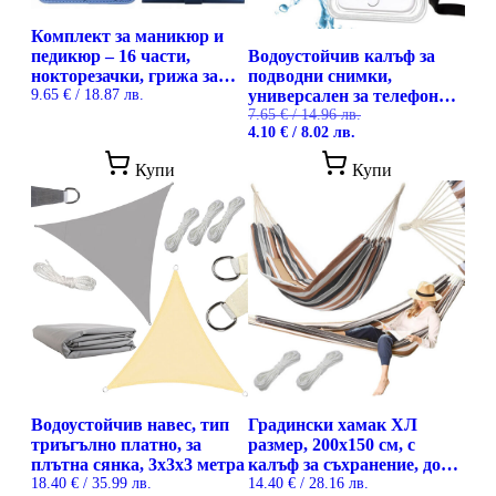
Комплект за маникюр и
педикюр – 16 части,
Водоустойчив калъф за
нокторезачки, грижа за
подводни снимки,
нокти
9.65
€
/ 18.87 лв.
универсален за телефони
до 6.5 инча
7.65
€
/ 14.96 лв.
Original
Текущата
4.10
€
/ 8.02 лв.
price
цена
was:
е:
Купи
Купи
7.65 €
4.10 €
/
/
14.96 лв..
8.02 лв..
Водоустойчив навес, тип
Градински хамак ХЛ
триъгълно платно, за
размер, 200х150 см, с
плътна сянка, 3х3х3 метра
калъф за съхранение, до
18.40
€
/ 35.99 лв.
200 кг. натоварване
14.40
€
/ 28.16 лв.