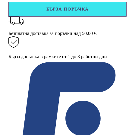
удължител
БЪРЗА ПОРЪЧКА
за
смесител
за
кухня
или
Безплатна доставка за поръчки над 50.00 €
баня
Бърза доставка в рамките от 1 до 3 работни дни