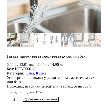
Гъвкав удължител за смесител за кухня или баня
Price
6.65
€
/ 13.01 лв.
–
7.65
€
/ 14.96 лв.
range:
Код:
KTBT0001-L
6.65 €
Категории:
Баня
,
Кухня
/
Универсални гъвкави удължители за смесител за кухня
13.01 лв.
или баня.
through
Подходящ за всички смесители, въртящ се на 360°.
7.65 €
Къс 7.5 см
Дълъг 17.5 см
/
количество
14.96 лв.
Добавяне в количката
за
Гъвкав