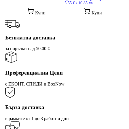
5.55
€
/ 10.85 лв.
This
Купи
Купи
prod
has
mult
vari
The
Безплатна доставка
opti
may
за поръчки над 50.00 €
be
cho
on
the
prod
Преференциални Цени
pag
с ЕКОНТ, СПИДИ и BoxNow
Бърза доставка
в рамките от 1 до 3 работни дни