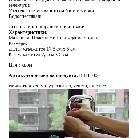
зеленчуци.
Улеснява почистването на бани и мивки.
Водоспестяващ.
Лесен за инсталиране и почистване.
Характеристики:
Материал: Пластмаса; Неръждаема стомана.
Размери:
Дълъг удължител 17,5 см х 5 см
Къс удължител 7,5 см х 5 см
Цвят: хром
Артикулен номер на продукта:
KTBT0001
удължител чешма, удължител, чешма, смесител
Видео