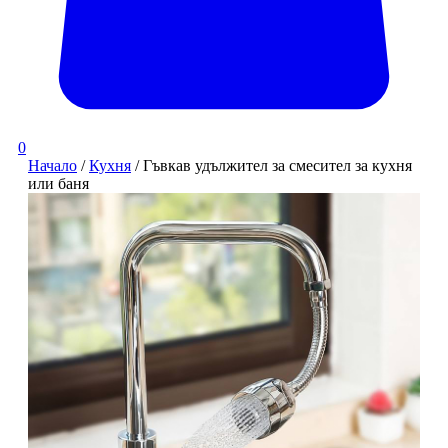
0
Начало
/
Кухня
/ Гъвкав удължител за смесител за кухня
или баня