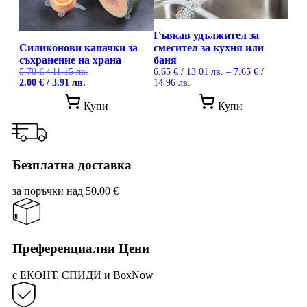
Гъвкав удължител за
Силиконови капачки за
смесител за кухня или
съхранение на храна
баня
5.70
€
/ 11.15 лв.
6.65
€
/ 13.01 лв.
–
7.65
€
/
Original
Текущата
Price
2.00
€
/ 3.91 лв.
14.96 лв.
price
цена
range:
This
This
was:
е:
6.65 €
Купи
Купи
product
prod
5.70 €
2.00 €
/
has
has
/
/
13.01 лв.
multiple
mult
11.15 лв..
3.91 лв..
through
variants.
vari
7.65 €
/
The
The
Безплатна доставка
14.96 лв.
options
opti
may
may
за поръчки над 50.00 €
be
be
chosen
cho
on
on
the
the
product
prod
Преференциални Цени
page
pag
с ЕКОНТ, СПИДИ и BoxNow