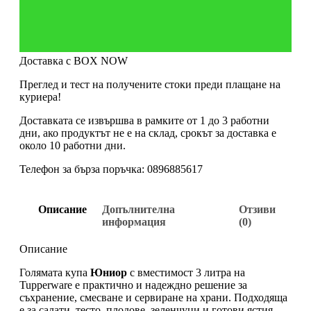
Доставка с BOX NOW
Преглед и тест на получените стоки преди плащане на
куриера!
Доставката се извършва в рамките от 1 до 3 работни
дни, ако продуктът не е на склад, срокът за доставка е
около 10 работни дни.
Телефон за бърза поръчка: 0896885617
Описание
Допълнителна
Отзиви
информация
(0)
Описание
Голямата купа
Юниор
с вместимост 3 литра на
Tupperware е практично и надеждно решение за
съхранение, смесване и сервиране на храни. Подходяща
е за салати, тесто, плодове, зеленчуци и готови ястия