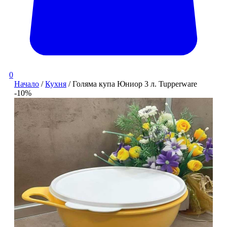
0
Начало
/
Кухня
/ Голяма купа Юниор 3 л. Tupperware
-10%