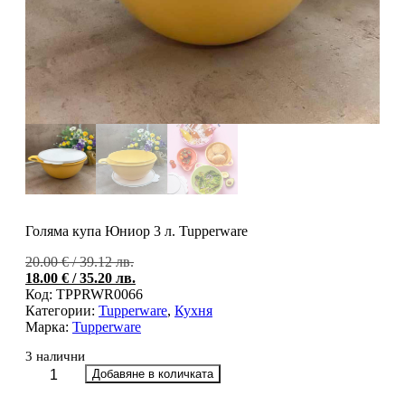
Голяма купа Юниор 3 л. Tupperware
Original
20.00
€
/ 39.12 лв.
price
Тек
18.00
€
/ 35.20 лв.
was:
цен
Код:
TPPRWR0066
20.00 €
е:
Категории:
Tupperware
,
Кухня
/
18.0
Марка:
Tupperware
39.12 лв..
/
3 налични
35.2
количество
Добавяне в количката
за
Голяма