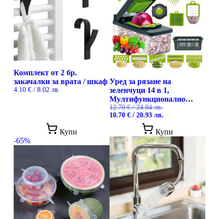
Комплект от 2 бр.
закачалки за врата / шкаф
Уред за рязане на
4.10
€
/ 8.02 лв.
зеленчуци 14 в 1,
Мултифункционално
кухненско ренде с
12.70
€
/ 24.84 лв.
Original
Текущата
10.70
€
/ 20.93 лв.
приставки и контейнер
price
цена
was:
е:
Купи
Купи
12.70 €
10.70 €
-65%
/
/
24.84 лв..
20.93 лв..