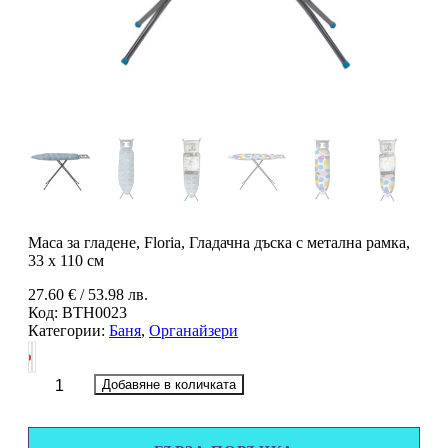
Маса за гладене, Floria, Гладачна дъска с метална рамка,
33 x 110 см
27.60
€
/ 53.98 лв.
Код:
BTH0023
Категории:
Баня
,
Органайзери
количество
Добавяне в количката
за
Маса
за