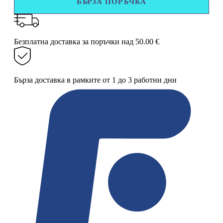
БЪРЗА ПОРЪЧКА
гладене,
Floria,
Гладачна
дъска
с
Безплатна доставка за поръчки над 50.00 €
метална
рамка,
33
x
Бърза доставка в рамките от 1 до 3 работни дни
110
см