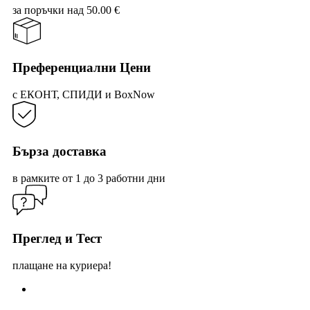
may
may
за поръчки над 50.00 €
be
be
chosen
cho
on
on
the
the
product
prod
Преференциални Цени
page
pag
с ЕКОНТ, СПИДИ и BoxNow
Бърза доставка
в рамките от 1 до 3 работни дни
Преглед и Тест
плащане на куриера!