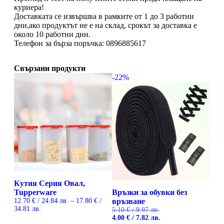
куриера!
Доставката се извършва в рамките от 1 до 3 работни
дни,ако продуктът не е на склад, срокът за доставка е
около 10 работни дни.
Телефон за бърза поръчка: 0896885617
Свързани продукти
-22%
Кутия Серия Овал,
Tupperware
Връзки за обувки без
12.70
€
/ 24.84 лв.
–
17.80
€
/
връзване
Price
34.81 лв.
5.10
€
/ 9.97 лв.
range:
Original
Текущата
4.00
€
/ 7.82 лв.