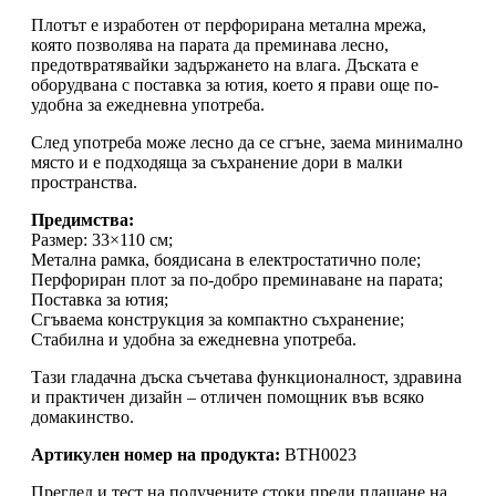
Плотът е изработен от перфорирана метална мрежа,
която позволява на парата да преминава лесно,
предотвратявайки задържането на влага. Дъската е
оборудвана с поставка за ютия, което я прави още по-
удобна за ежедневна употреба.
След употреба може лесно да се сгъне, заема минимално
място и е подходяща за съхранение дори в малки
пространства.
Предимства:
Размер: 33×110 см;
Метална рамка, боядисана в електростатично поле;
Перфориран плот за по-добро преминаване на парата;
Поставка за ютия;
Сгъваема конструкция за компактно съхранение;
Стабилна и удобна за ежедневна употреба.
Тази гладачна дъска съчетава функционалност, здравина
и практичен дизайн – отличен помощник във всяко
домакинство.
Артикулен номер на продукта:
BTH0023
Преглед и тест на получените стоки преди плащане на