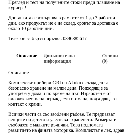
Преглед и тест на получените стоки преди плащане на
куриера!
Доставката се извършва в рамките от 1 до 3 работни
дни, ако продуктът не е на склад, срокът за доставка е
около 10 работни дни.
Телефон за бърза поръчка: 0896885617
Описание
Допълнителна
Отзиви
информация
(0)
Описание
Комплектът прибори GRI на Akuku е създаден за
безопасно хранене на малки деца. Подходящ е за
употреба у дома и по време на път. Изработен е от
висококачествена неръждаема стомана, подходяща за
контакт с храни.
Всички части са със заоблени ръбове. Те предпазват
венците на детето и улесняват храненето. Размерът е
съобразен с малките ръчички. Това подпомага
развитието на фината моторика. Комплектът е лек, здрав