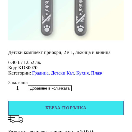
Детски комплект прибори, 2 в 1, лъжица и вилица
6.40
€
/ 12.52 лв.
Код:
KDS0070
Категории:
Градина
,
Детски Кът
,
Кухня
,
Плаж
3 налични
количество
Добавяне в количката
за
Детски
комплект
БЪРЗА ПОРЪЧКА
прибори,
2
в
1,
лъжица
Безплатна доставка за поръчки над 50.00 €