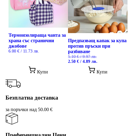
may
be
chosen
on
the
product
page
Термоизолираща чанта за
храна със странични
Предпазващ капак за купа
джобове
против пръски при
6.00
€
/ 11.73 лв.
разбиване
5.10
€
/ 9.97 лв.
Original
Текущата
2.50
€
/ 4.89 лв.
price
цена
This
was:
е:
Купи
Купи
product
5.10 €
2.50 €
has
/
/
multiple
9.97 лв..
4.89 лв..
variants.
The
Безплатна доставка
options
may
за поръчки над 50.00 €
be
chosen
on
the
product
Преференциални Цени