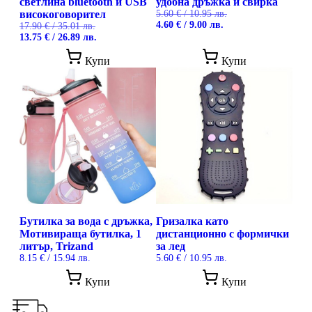
светлина bluetooth и USB
удобна дръжка и свирка
високоговорител
5.60
€
/ 10.95 лв.
Original
Текущата
4.60
€
/ 9.00 лв.
17.90
€
/ 35.01 лв.
price
цена
Original
Текущата
13.75
€
/ 26.89 лв.
was:
е:
price
цена
5.60 €
4.60 €
was:
е:
Купи
Купи
/
/
17.90 €
13.75 €
10.95 лв..
9.00 лв..
/
/
35.01 лв..
26.89 лв..
Бутилка за вода с дръжка,
Гризалка като
Мотивираща бутилка, 1
дистанционно с формички
литър, Trizand
за лед
8.15
€
/ 15.94 лв.
5.60
€
/ 10.95 лв.
Купи
Купи