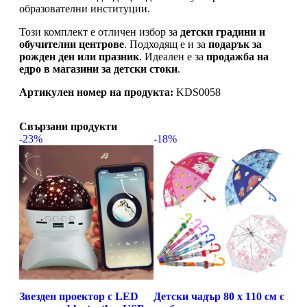
образователни институции.
Този комплект е отличен избор за
детски градини и
обучителни центрове
. Подходящ е и за
подарък за
рожден ден или празник
. Идеален е за
продажба на
едро в магазини за детски стоки
.
Артикулен номер на продукта:
KDS0058
Свързани продукти
-23%
-18%
Звезден проектор с LED
Детски чадър 80 x 110 см с