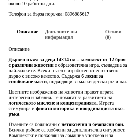
около 10 работни дни.
Телефон за бърза поръчка: 0896885617
Описание
Допълнителна
Отзиви
информация
(0)
Описание
Дървен пъзел за деца 14×14 см – комплект от 12 броя
с различни животни
е образователна игра, създадена за
най-малките. Всеки пъзел е изработен от естествено
дърво с високо качество. Съдържа
6 лесни за
сглобяване части
, подходящи за малки детски ръчички.
Цветните изображения на животни правят играта
интересна и забавна. Те помагат за развитието на
логическото мислене и концентрацията
. Играта
стимулира и
фината моторика и координацията око–
ръка
.
Пъзелите са боядисани с
нетоксични и безопасни бои
.
Всички ръбове са заоблени за допълнителна сигурност.
Комплектът е подходящ за домашна употреба и за