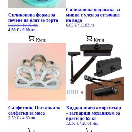
Силиконова подложка за
Силиконова форма за
мивка с улеи за оттичане
печене на блат за торта
на вода
5.60
€
/ 10.95 лв.
6.05
€
/ 11.83 лв.
Original
Текущата
4.60
€
/ 9.00 лв.
price
цена
was:
е:
Купи
Купи
5.60 €
4.60 €
/
/
10.95 лв..
9.00 лв..
Салфетник, Поставка за
Хидравличен амортисьор
салфетки за маса
– затварящ механизъм за
2.50
€
/ 4.89 лв.
врати до 65 кг
13.30
€
/ 26.01 лв.