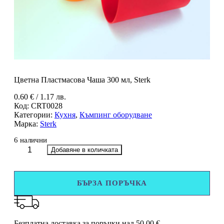
Цветна Пластмасова Чаша 300 мл, Sterk
0.60
€
/ 1.17 лв.
Код:
CRT0028
Категории:
Кухня
,
Къмпинг оборудване
Марка:
Sterk
6 налични
количество
Добавяне в количката
за
Цветна
Пластмасова
БЪРЗА ПОРЪЧКА
Чаша
300
мл,
Sterk
Безплатна доставка за поръчки над 50.00 €