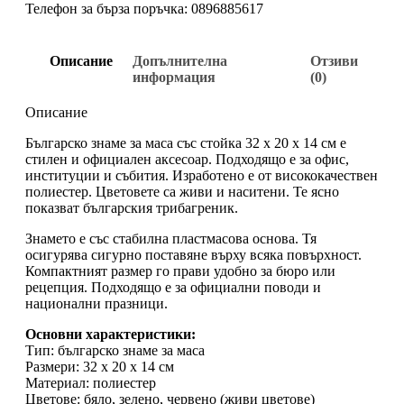
Телефон за бърза поръчка: 0896885617
Описание
Допълнителна
Отзиви
информация
(0)
Описание
Българско знаме за маса със стойка 32 х 20 х 14 см е
стилен и официален аксесоар. Подходящо е за офис,
институции и събития. Изработено е от висококачествен
полиестер. Цветовете са живи и наситени. Те ясно
показват българския трибагреник.
Знамето е със стабилна пластмасова основа. Тя
осигурява сигурно поставяне върху всяка повърхност.
Компактният размер го прави удобно за бюро или
рецепция. Подходящо е за официални поводи и
национални празници.
Основни характеристики:
Тип: българско знаме за маса
Размери: 32 х 20 х 14 см
Материал: полиестер
Цветове: бяло, зелено, червено (живи цветове)