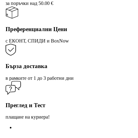
may
за поръчки над 50.00 €
be
cho
on
the
prod
Преференциални Цени
pag
с ЕКОНТ, СПИДИ и BoxNow
Бърза доставка
в рамките от 1 до 3 работни дни
Преглед и Тест
плащане на куриера!