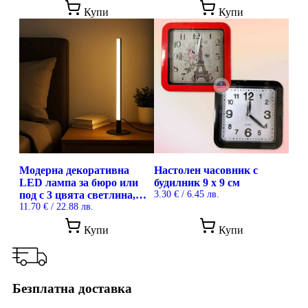
was:
е:
was:
е:
Купи
Купи
38.85 €
28.60 €
17.80 €
14.80 €
/
/
/
/
75.98 лв..
55.94 лв..
34.81 лв..
28.95 лв..
Модерна декоративна
Настолен часовник с
LED лампа за бюро или
будилник 9 х 9 см
под с 3 цвята светлина,
3.30
€
/ 6.45 лв.
регулируема яркост, 40 см
11.70
€
/ 22.88 лв.
This
Купи
Купи
prod
has
mult
vari
The
Безплатна доставка
opti