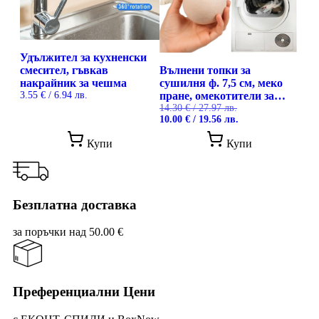
cho
on
the
prod
pag
Удължител за кухненски
смесител, гъвкав
Вълнени топки за
накрайник за чешма
сушилня ф. 7,5 см, меко
3.55
€
/ 6.94 лв.
пране, омекотители за
сушене, 6 броя, Ruhhy
14.30
€
/ 27.97 лв.
Original
Текущата
10.00
€
/ 19.56 лв.
price
цена
was:
е:
Купи
Купи
14.30 €
10.00 €
/
/
27.97 лв..
19.56 лв..
Безплатна доставка
за поръчки над 50.00 €
Преференциални Цени