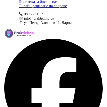
Политика за бисквитки
Онлайн решаване на спорове
0896885617
info@praktichno.bg
ул. Петър Алипиев 11, Варна