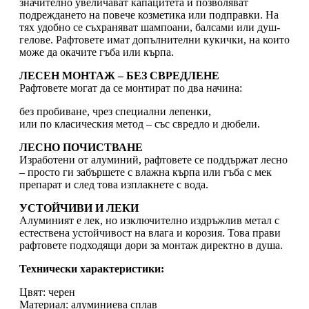
значително увеличават капацитета и позволяват
подреждането на повече козметика или подправки. На
тях удобно се съхраняват шампоани, балсами или душ-
гелове. Рафтовете имат допълнителни кукички, на които
може да окачите гъба или кърпа.
ЛЕСЕН МОНТАЖ – БЕЗ СВРЕДЛЕНЕ
Рафтовете могат да се монтират по два начина:
без пробиване, чрез специални лепенки,
или по класическия метод – със свредло и дюбели.
ЛЕСНО ПОЧИСТВАНЕ
Изработени от алуминий, рафтовете се поддържат лесно
– просто ги забършете с влажна кърпа или гъба с мек
препарат и след това изплакнете с вода.
УСТОЙЧИВИ И ЛЕКИ
Алуминият е лек, но изключително издръжлив метал с
естествена устойчивост на влага и корозия. Това прави
рафтовете подходящи дори за монтаж директно в душа.
Технически характеристики:
Цвят: черен
Материал: алуминиева сплав