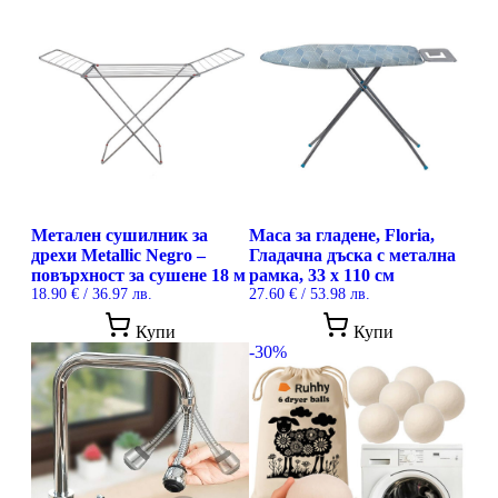
Метален сушилник за
Маса за гладене, Floria,
дрехи Metallic Negro –
Гладачна дъска с метална
повърхност за сушене 18 м
рамка, 33 x 110 см
18.90
€
/ 36.97 лв.
27.60
€
/ 53.98 лв.
This
Купи
Купи
prod
-30%
has
mult
vari
The
opti
may
be