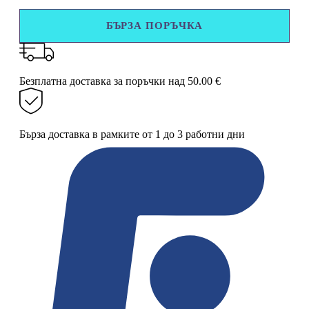
Алуминиеви
рафтове
БЪРЗА ПОРЪЧКА
за
баня
Ruhhy
–
2
Безплатна доставка за поръчки над 50.00 €
броя
Бърза доставка в рамките от 1 до 3 работни дни