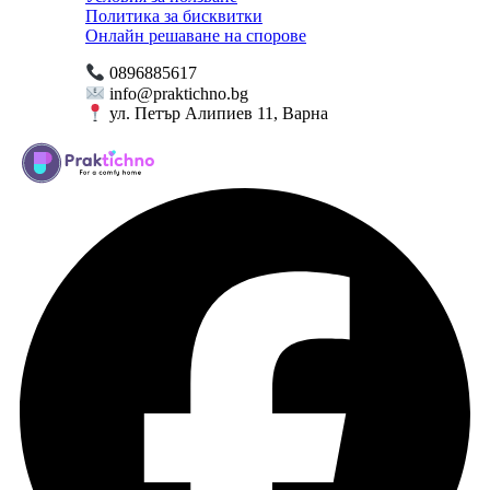
Политика за бисквитки
Онлайн решаване на спорове
0896885617
info@praktichno.bg
ул. Петър Алипиев 11, Варна