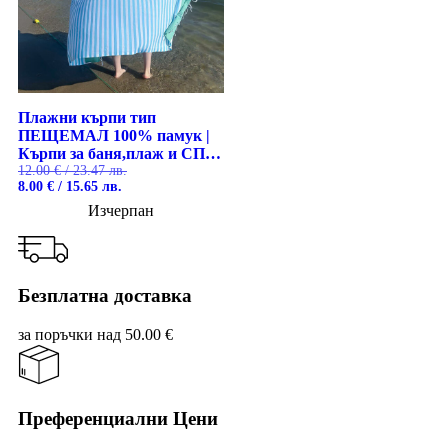
Плажни кърпи тип
ПЕЩЕМАЛ 100% памук |
Кърпи за баня,плаж и СПА
| 100х180 см, избор на цвят 1
12.00
€
/ 23.47 лв.
Original
Текущата
8.00
€
/ 15.65 лв.
бр
price
цена
Изчерпан
was:
е:
12.00 €
8.00 €
/
/
23.47 лв..
15.65 лв..
Безплатна доставка
за поръчки над 50.00 €
Преференциални Цени