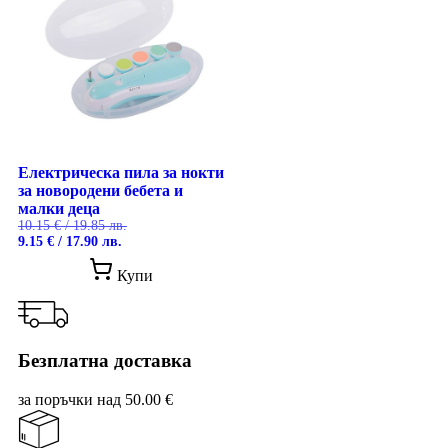
Електрическа пила за нокти
за новородени бебета и
малки деца
10.15
€
/ 19.85 лв.
Original
Текущата
9.15
€
/ 17.90 лв.
price
цена
was:
е:
Купи
10.15 €
9.15 €
/
/
19.85 лв..
17.90 лв..
Безплатна доставка
за поръчки над 50.00 €